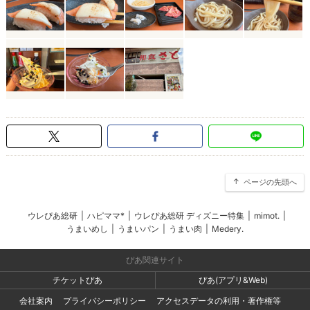
ページの先頭へ
ウレぴあ総研
|
ハピママ*
|
ウレぴあ総研 ディズニー特集
|
mimot.
|
うまいめし
|
うまいパン
|
うまい肉
|
Medery.
ぴあ関連サイト
チケットぴあ
ぴあ(アプリ&Web)
会社案内
プライバシーポリシー
アクセスデータの利用・著作権等