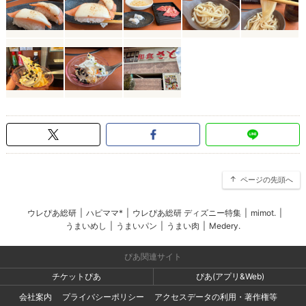
ページの先頭へ
ウレぴあ総研
|
ハピママ*
|
ウレぴあ総研 ディズニー特集
|
mimot.
|
うまいめし
|
うまいパン
|
うまい肉
|
Medery.
ぴあ関連サイト
チケットぴあ
ぴあ(アプリ&Web)
会社案内
プライバシーポリシー
アクセスデータの利用・著作権等