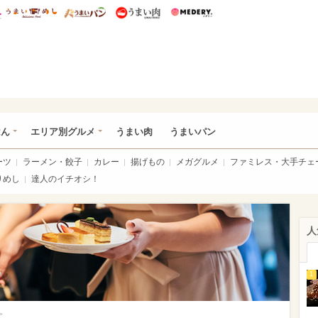
総研 ディズニー特集
mimot.
うまいめし
うまいパン
うまい肉
Medery.
いめし
はん
エリア別グルメ
うまい肉
うまいパン
ーツ
ラーメン・餃子
カレー
揚げもの
メガグルメ
ファミレス・大手チェ
りめし
達人のイチオシ！
人
1
>