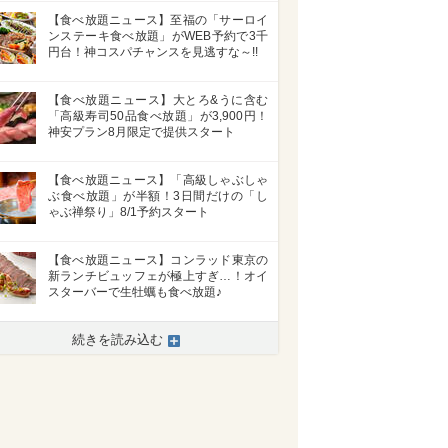
【食べ放題ニュース】至福の「サーロイ
ンステーキ食べ放題」がWEB予約で3千
円台！神コスパチャンスを見逃すな～!!
【食べ放題ニュース】大とろ&うに含む
「高級寿司50品食べ放題」が3,900円！
神安プラン8月限定で提供スタート
【食べ放題ニュース】「高級しゃぶしゃ
ぶ食べ放題」が半額！3日間だけの「し
ゃぶ禅祭り」8/1予約スタート
【食べ放題ニュース】コンラッド東京の
新ランチビュッフェが極上すぎ…！オイ
スターバーで生牡蠣も食べ放題♪
続きを読み込む