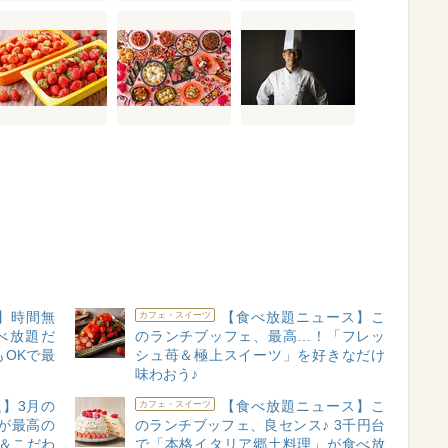
】時間無
【食べ放題ニュース】こ
カフェ・スイーツ
べ放題だ
のランチブッフェ、最高…！「フレッ
もOKで最
シュ苺＆極上スイーツ」を好きなだけ
味わおう♪
題】3月の
【食べ放題ニュース】こ
カフェ・スイーツ
が最高の
のランチブッフェ、良センス♪ 3千円台
＆こだわ
で「本格イタリア郷土料理」が食べ放