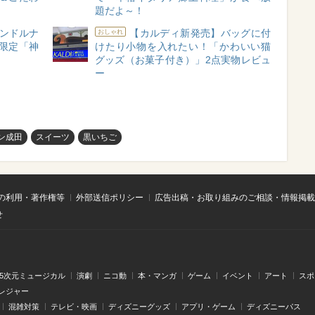
題だよ～！
ャンドルナ
【カルディ新発売】バッグに付
おしゃれ
限定「神
けたり小物を入れたい！「かわいい猫
グッズ（お菓子付き）」2点実物レビュ
ー
ン成田
スイーツ
黒いちご
の利用・著作権等
外部送信ポリシー
広告出稿・お取り組みのご相談・情報掲載
せ
.5次元ミュージカル
演劇
ニコ動
本・マンガ
ゲーム
イベント
アート
スポ
レジャー
混雑対策
テレビ・映画
ディズニーグッズ
アプリ・ゲーム
ディズニーパス