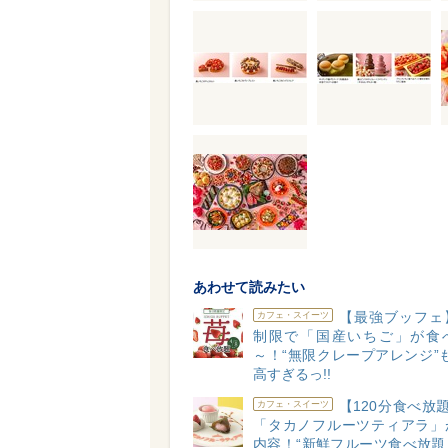
あわせて読みたい
【最強ブッフェ
カフェ・スイーツ
制限で「国産いちご」が食
～！“無限クレープアレンジ”
高すぎるっ!!
【120分食べ放
カフェ・スイーツ
「タカノフルーツティアラ」
内容！“新鮮フルーツ食べ放題