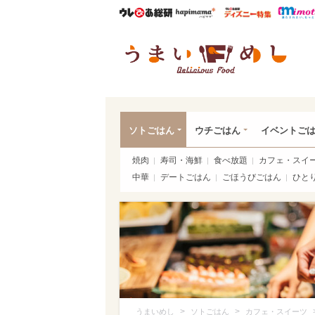
ウレぴあ総研
ハピママ*
ウレぴあ
うま
ソトごはん
ウチごはん
イベントご
焼肉
寿司・海鮮
食べ放題
カフェ・スイ
中華
デートごはん
ごほうびごはん
ひと
>
>
うまいめし
ソトごはん
カフェ・スイーツ