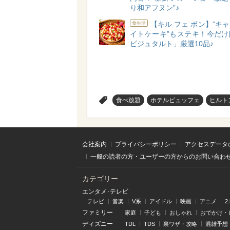
り和アフヌン”♪
【キル フェ ボン】“キ
食生活
イトケーキ”もステキ！今だけ
ビジュタルト」厳選10品♪
>
食べ放題
ホテルビュッフェ
ヒルト
会社案内
プライバシーポリシー
アクセスデータ
一般の読者の方・ユーザーの方からのお問い合わ
カテゴリー
エンタメ･テレビ
テレビ
音楽
V系
アイドル
映画
アニメ
2
ファミリー
家庭
子ども
おしゃれ
おでかけ・
ディズニー
TDL
TDS
裏ワザ・攻略
混雑予想