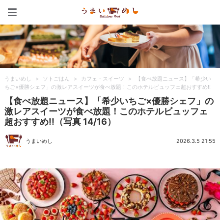
うまいめし
うまいめし
>
ソトごはん
>
カフェ・スイーツ
>
【食べ放題ニュース】「希少い
ちご×優勝シェフ」の激レアスイーツが食べ放題！このホテルビュッフェ超おすすめ!!
【食べ放題ニュース】「希少いちご×優勝シェフ」の
激レアスイーツが食べ放題！このホテルビュッフェ
超おすすめ!!（写真 14/16）
うまいめし
2026.3.5 21:55