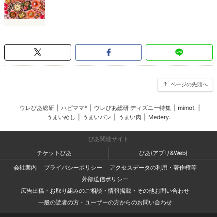
ページの先頭へ
ウレぴあ総研
|
ハピママ*
|
ウレぴあ総研 ディズニー特集
|
mimot.
|
うまいめし
|
うまいパン
|
うまい肉
|
Medery.
ぴあ関連サイト
チケットぴあ
ぴあ(アプリ&Web)
会社案内
プライバシーポリシー
アクセスデータの利用・著作権等
外部送信ポリシー
広告出稿・お取り組みのご相談・情報掲載・その他お問い合わせ
一般の読者の方・ユーザーの方からのお問い合わせ