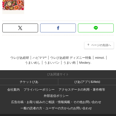
ページの先頭へ
ウレぴあ総研
|
ハピママ*
|
ウレぴあ総研 ディズニー特集
|
mimot.
|
うまいめし
|
うまいパン
|
うまい肉
|
Medery.
ぴあ関連サイト
チケットぴあ
ぴあ(アプリ&Web)
会社案内
プライバシーポリシー
アクセスデータの利用・著作権等
外部送信ポリシー
広告出稿・お取り組みのご相談・情報掲載・その他お問い合わせ
一般の読者の方・ユーザーの方からのお問い合わせ