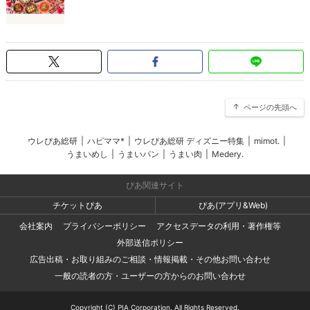
ページの先頭へ
ウレぴあ総研
|
ハピママ*
|
ウレぴあ総研 ディズニー特集
|
mimot.
|
うまいめし
|
うまいパン
|
うまい肉
|
Medery.
ぴあ関連サイト
チケットぴあ
ぴあ(アプリ&Web)
会社案内
プライバシーポリシー
アクセスデータの利用・著作権等
外部送信ポリシー
広告出稿・お取り組みのご相談・情報掲載・その他お問い合わせ
一般の読者の方・ユーザーの方からのお問い合わせ
Copyright (C) PIA Corporation. All Rights Reserved.