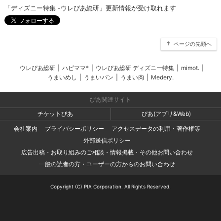
「ディズニー特集 -ウレぴあ総研」更新情報が受け取れます
ページの先頭へ
ウレぴあ総研
|
ハピママ*
|
ウレぴあ総研 ディズニー特集
|
mimot.
|
うまいめし
|
うまいパン
|
うまい肉
|
Medery.
ぴあ関連サイト
チケットぴあ
ぴあ(アプリ&Web)
会社案内
プライバシーポリシー
アクセスデータの利用・著作権等
外部送信ポリシー
広告出稿・お取り組みのご相談・情報掲載・その他お問い合わせ
一般の読者の方・ユーザーの方からのお問い合わせ
Copyright (C) PIA Corporation. All Rights Reserved.