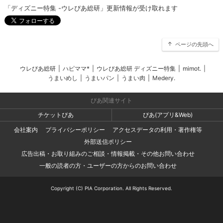
「ディズニー特集 -ウレぴあ総研」更新情報が受け取れます
ページの先頭へ
ウレぴあ総研
|
ハピママ*
|
ウレぴあ総研 ディズニー特集
|
mimot.
|
うまいめし
|
うまいパン
|
うまい肉
|
Medery.
ぴあ関連サイト
チケットぴあ
ぴあ(アプリ&Web)
会社案内
プライバシーポリシー
アクセスデータの利用・著作権等
外部送信ポリシー
広告出稿・お取り組みのご相談・情報掲載・その他お問い合わせ
一般の読者の方・ユーザーの方からのお問い合わせ
Copyright (C) PIA Corporation. All Rights Reserved.