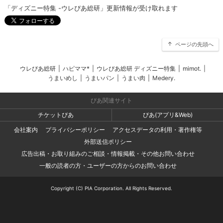
「ディズニー特集 -ウレぴあ総研」更新情報が受け取れます
ページの先頭へ
ウレぴあ総研
|
ハピママ*
|
ウレぴあ総研 ディズニー特集
|
mimot.
|
うまいめし
|
うまいパン
|
うまい肉
|
Medery.
ぴあ関連サイト
チケットぴあ
ぴあ(アプリ&Web)
会社案内
プライバシーポリシー
アクセスデータの利用・著作権等
外部送信ポリシー
広告出稿・お取り組みのご相談・情報掲載・その他お問い合わせ
一般の読者の方・ユーザーの方からのお問い合わせ
Copyright (C) PIA Corporation. All Rights Reserved.