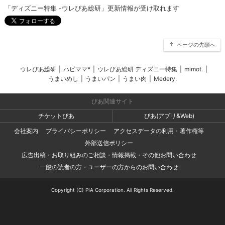
「ディズニー特集 -ウレぴあ総研」更新情報が受け取れます
ページの先頭へ
ウレぴあ総研
|
ハピママ*
|
ウレぴあ総研 ディズニー特集
|
mimot.
|
うまいめし
|
うまいパン
|
うまい肉
|
Medery.
ぴあ関連サイト
チケットぴあ
ぴあ(アプリ&Web)
会社案内
プライバシーポリシー
アクセスデータの利用・著作権等
外部送信ポリシー
広告出稿・お取り組みのご相談・情報掲載・その他お問い合わせ
一般の読者の方・ユーザーの方からのお問い合わせ
Copyright (C) PIA Corporation. All Rights Reserved.