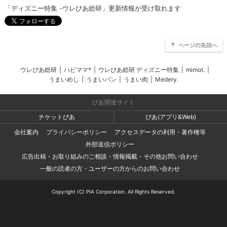
「ディズニー特集 -ウレぴあ総研」更新情報が受け取れます
ページの先頭へ
ウレぴあ総研
|
ハピママ*
|
ウレぴあ総研 ディズニー特集
|
mimot.
|
うまいめし
|
うまいパン
|
うまい肉
|
Medery.
ぴあ関連サイト
チケットぴあ
ぴあ(アプリ&Web)
会社案内
プライバシーポリシー
アクセスデータの利用・著作権等
外部送信ポリシー
広告出稿・お取り組みのご相談・情報掲載・その他お問い合わせ
一般の読者の方・ユーザーの方からのお問い合わせ
Copyright (C) PIA Corporation. All Rights Reserved.