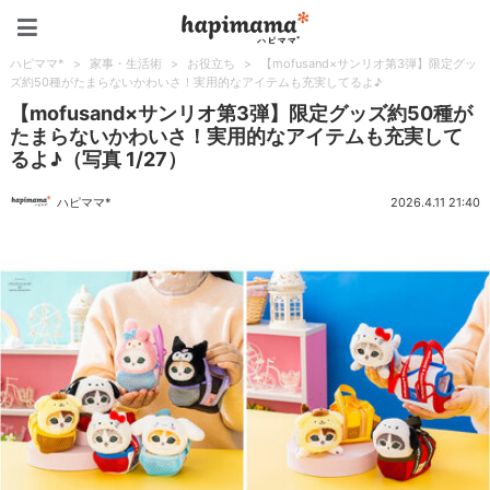
ハピママ*
ハピママ*
>
家事・生活術
>
お役立ち
>
【mofusand×サンリオ第3弾】限定グッ
ズ約50種がたまらないかわいさ！実用的なアイテムも充実してるよ♪
【mofusand×サンリオ第3弾】限定グッズ約50種が
たまらないかわいさ！実用的なアイテムも充実して
るよ♪（写真 1/27）
ハピママ*
2026.4.11 21:40