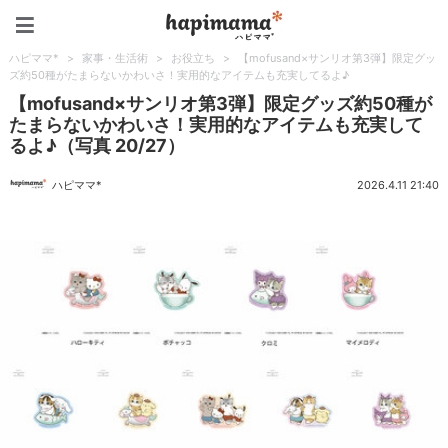
ハピママ*
ハピママ*
>
家事・生活術
>
お役立ち
>
【mofusand×サンリオ第3弾】限定グッ
ズ約50種がたまらないかわいさ！実用的なアイテムも充実してるよ♪
【mofusand×サンリオ第3弾】限定グッズ約50種が
たまらないかわいさ！実用的なアイテムも充実して
るよ♪（写真 20/27）
ハピママ*
2026.4.11 21:40