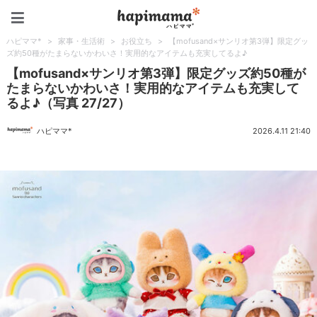
ハピママ*
ハピママ*
>
家事・生活術
>
お役立ち
>
【mofusand×サンリオ第3弾】限定グッ
ズ約50種がたまらないかわいさ！実用的なアイテムも充実してるよ♪
【mofusand×サンリオ第3弾】限定グッズ約50種が
たまらないかわいさ！実用的なアイテムも充実して
るよ♪（写真 27/27）
ハピママ*
2026.4.11 21:40