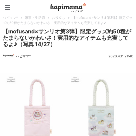
ハピママ*
ハピママ*
>
家事・生活術
>
お役立ち
>
【mofusand×サンリオ第3弾】限定グッ
ズ約50種がたまらないかわいさ！実用的なアイテムも充実してるよ♪
【mofusand×サンリオ第3弾】限定グッズ約50種が
たまらないかわいさ！実用的なアイテムも充実して
るよ♪（写真 14/27）
ハピママ*
2026.4.11 21:40