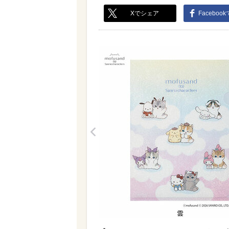
Xでシェア
Faceboo
<