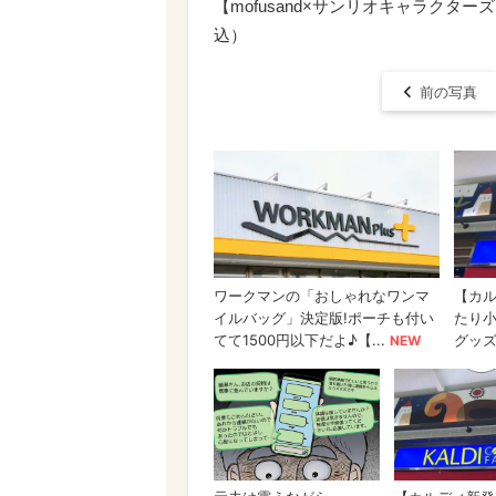
【mofusand×サンリオキャラクタ
込）
前の写真