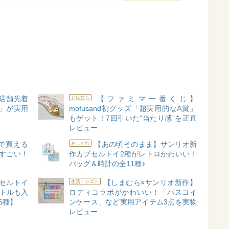
1店舗先着
【ファミマ一番くじ】
お役立ち
ズ」が実用
mofusand初グッズ「超実用的なA賞」
もゲット！7回引いた“当たり感”を正直
レビュー
で買える
【あの頃そのまま】サンリオ新
おしゃれ
感すごい！
作カプセルトイ2種がレトロかわいい！
バッグ＆時計の全11種♪
セルトイ
【しまむら×サンリオ新作】
生活・シゴト
ボトルも入
ロディコラボがかわいい！「パスコイ
6種】
ンケース」など実用アイテム3点を実物
レビュー