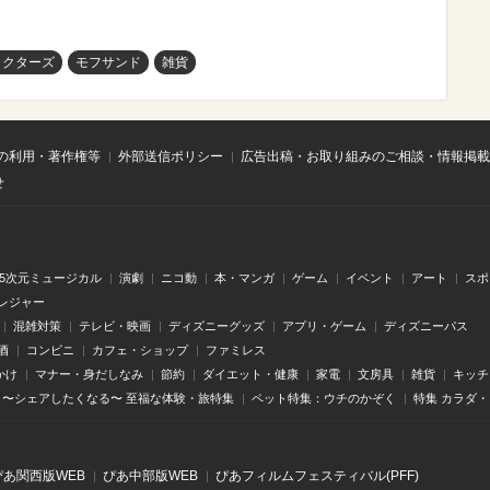
ラクターズ
モフサンド
雑貨
の利用・著作権等
外部送信ポリシー
広告出稿・お取り組みのご相談・情報掲載
せ
.5次元ミュージカル
演劇
ニコ動
本・マンガ
ゲーム
イベント
アート
スポ
レジャー
混雑対策
テレビ・映画
ディズニーグッズ
アプリ・ゲーム
ディズニーパス
酒
コンビニ
カフェ・ショップ
ファミレス
かけ
マナー・身だしなみ
節約
ダイエット・健康
家電
文房具
雑貨
キッチ
〜シェアしたくなる〜 至福な体験・旅特集
ペット特集：ウチのかぞく
特集 カラダ
ぴあ関⻄版WEB
ぴあ中部版WEB
ぴあフィルムフェスティバル(PFF)