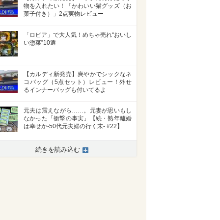
物を入れたい！「かわいい猫グッズ（お
菓子付き）」2点実物レビュー
「ロピア」で大人気！めちゃ売れ“おいし
い惣菜”10選
【カルディ新発売】爽やかでシックなネ
コバッグ（5点セット）レビュー！外せ
るインナーバッグも付いてるよ
元夫は震えながら……。元妻が思いもし
なかった「衝撃の事実」【続・熟年離婚
>
は幸せか-50代元夫婦の行く末- #22】
続きを読み込む