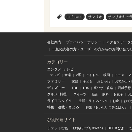
>
mofusand
サンリオ
サンリオキャ
会社案内
プライバシーポリシー
アクセスデータ
一般の読者の方・ユーザーの方からのお問い合わ
カテゴリー
エンタメ･テレビ
テレビ
音楽
V系
アイドル
映画
アニメ
2
ファミリー
家庭
子ども
おしゃれ
おでかけ・
ディズニー
TDL
TDS
裏ワザ・攻略
混雑予想
グルメ･料理
スイーツ
食品
飲料
お菓子
お
ライフスタイル
生活・ライフハック
お金
おで
特集
・
連載
・
まとめ
特集『おいしいウチごはん』
ぴあ関連サイト
チケットぴあ
ぴあ(アプリ&Web)
BOOKぴあ