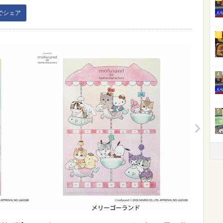
kでシェア
3
4
5