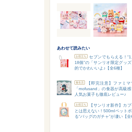
あわせて読みたい
セブンでもらえる！“
お役立ち
18個”の「サンリオ限定グッ
的でかわいいよ♪【全6種】
【即完注意】ファミマ
食生活
「mofusand」の食器が高級
人気お菓子も徹底レビュー♪
【サンリオ新作】カプ
お役立ち
とは思えない！500mlペット
る“バッグのガチャ”が凄い【全