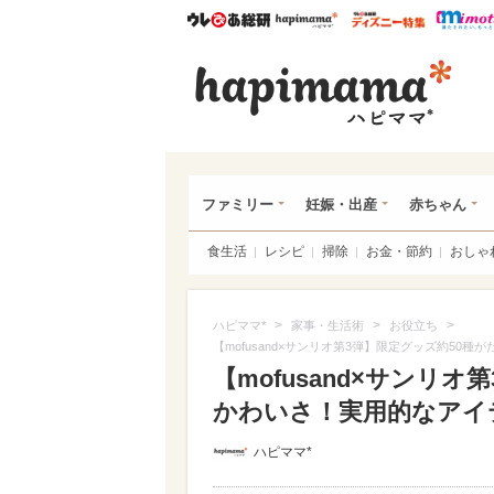
ウレぴあ総研
ハピママ*
ウレぴあ
ハピ
ファミリー
妊娠・出産
赤ちゃん
食生活
レシピ
掃除
お金・節約
おしゃ
>
>
>
ハピママ*
家事・生活術
お役立ち
【mofusand×サンリオ第3弾】限定グッズ約50
【mofusand×サンリ
かわいさ！実用的なアイテ
ハピママ*