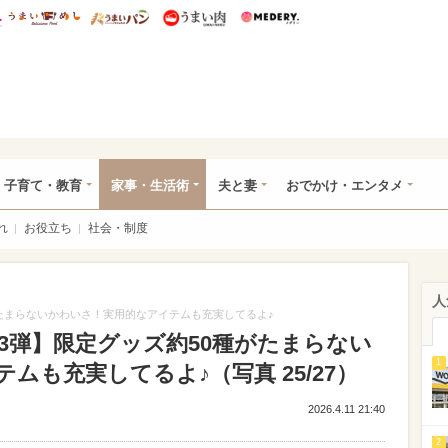
総研 ディズニー特集
mimot.
うまいめし
うまいパン
うまい肉
Medery.
ママ*
子育て・教育
家事・生活術
夫と妻
おでかけ・エンタメ
れ
お役立ち
社会・制度
人
種がたまらないかわいさ！実用的なアイテムも充実してるよ♪
オ第3弾】限定グッズ約50種がたまらない
1
ムも充実してるよ♪（写真 25/27）
2026.4.11 21:40
2