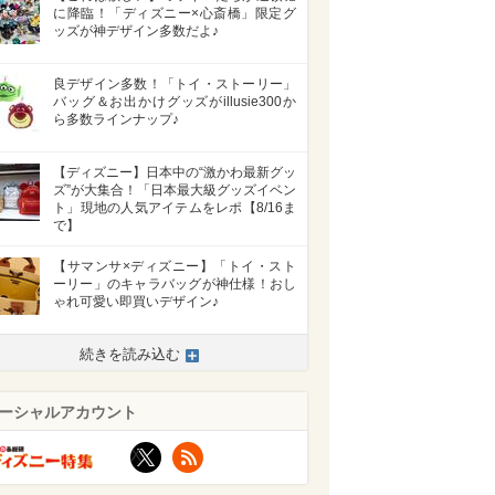
に降臨！「ディズニー×心斎橋」限定グ
ッズが神デザイン多数だよ♪
良デザイン多数！「トイ・ストーリー」
バッグ＆お出かけグッズがillusie300か
ら多数ラインナップ♪
【ディズニー】日本中の“激かわ最新グッ
ズ”が大集合！「日本最大級グッズイベン
ト」現地の人気アイテムをレポ【8/16ま
で】
【サマンサ×ディズニー】「トイ・スト
ーリー」のキャラバッグが神仕様！おし
ゃれ可愛い即買いデザイン♪
>
続きを読み込む
ーシャルアカウント
X
RSS