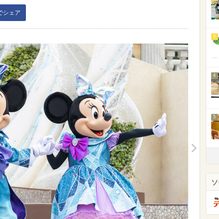
kでシェア
3
4
5
ソ