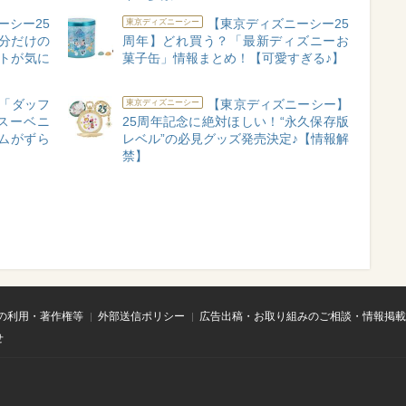
ーシー25
【東京ディズニーシー25
東京ディズニーシー
分だけの
周年】どれ買う？「最新ディズニーお
トが気に
菓子缶」情報まとめ！【可愛すぎる♪】
「ダッフ
【東京ディズニーシー】
東京ディズニーシー
スーベニ
25周年記念に絶対ほしい！“永久保存版
ムがずら
レベル”の必見グッズ発売決定♪【情報解
禁】
の利用・著作権等
外部送信ポリシー
広告出稿・お取り組みのご相談・情報掲載
せ