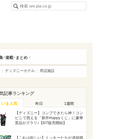
集･連載･まとめ
ディズニーホテル
周辺施設
気記事ランキング
いま人気
昨日
1週間
【ディズニー】コンプできたら神！コン
ビニで買える「新作Happyくじ」に豪華
景品がズラリ♪【8/7販売開始】
【これは欲しい】ミッキーたちが道頓堀