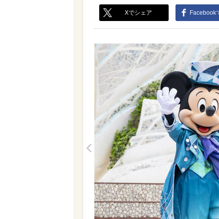
Xでシェア
Faceboo
<