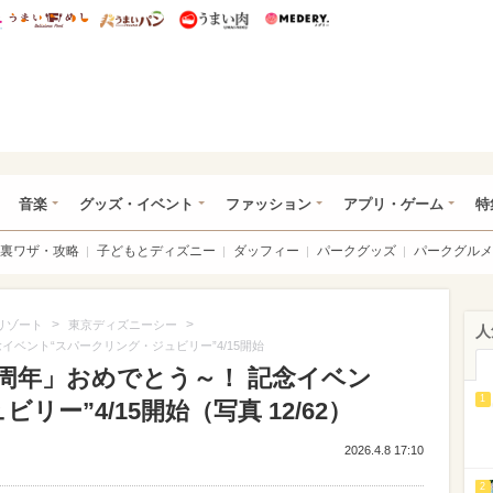
総研 ディズニー特集
mimot.
うまいめし
うまいパン
うまい肉
Medery.
ズニー特集 -ウレぴあ総研
音楽
グッズ・イベント
ファッション
アプリ・ゲーム
特
裏ワザ・攻略
子どもとディズニー
ダッフィー
パークグッズ
パークグルメ
>
>
リゾート
東京ディズニーシー
人
イベント“スパークリング・ジュビリー”4/15開始
周年」おめでとう～！ 記念イベン
1
ー”4/15開始（写真 12/62）
2026.4.8 17:10
2