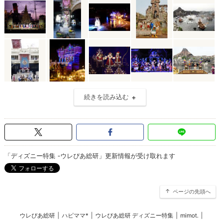
続きを読み込む
「ディズニー特集 -ウレぴあ総研」更新情報が受け取れます
ページの先頭へ
ウレぴあ総研
|
ハピママ*
|
ウレぴあ総研 ディズニー特集
|
mimot.
|