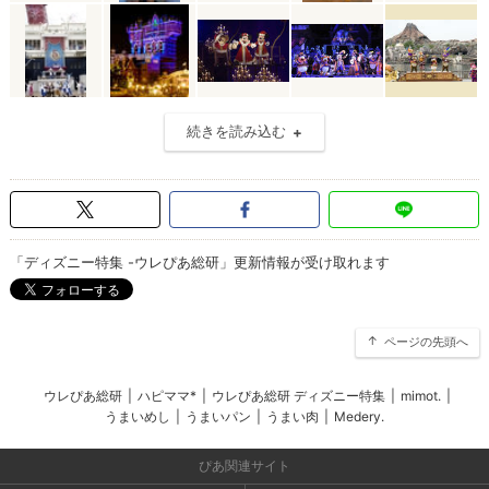
続きを読み込む
「ディズニー特集 -ウレぴあ総研」更新情報が受け取れます
ページの先頭へ
ウレぴあ総研
|
ハピママ*
|
ウレぴあ総研 ディズニー特集
|
mimot.
|
うまいめし
|
うまいパン
|
うまい肉
|
Medery.
ぴあ関連サイト