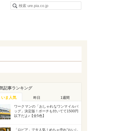
気記事ランキング
いま人気
昨日
1週間
ワークマンの「おしゃれなワンマイルバ
ッグ」決定版！ポーチも付いてて1500円
以下だよ♪【全5色】
「ロピア」で大人気！めちゃ売れ“おいし