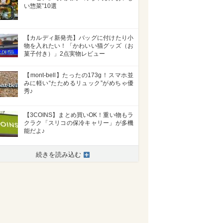
い惣菜”10選
【カルディ新発売】バッグに付けたり小
物を入れたい！「かわいい猫グッズ（お
菓子付き）」2点実物レビュー
【mont-bell】たったの173g！スマホ並
みに軽い“たためるリュック”がめちゃ優
秀♪
【3COINS】まとめ買いOK！重い物もラ
クラク「スリコの保冷キャリー」が多機
能だよ♪
続きを読み込む