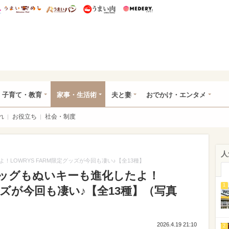
総研 ディズニー特集
mimot.
うまいめし
うまいパン
うまい肉
Medery.
ママ*
子育て・教育
家事・生活術
夫と妻
おでかけ・エンタメ
れ
お役立ち
社会・制度
人
LOWRYS FARM限定グッズが今回も凄い♪【全13種】
ッグもぬいキーも進化したよ！
1
グッズが今回も凄い♪【全13種】（写真
2026.4.19 21:10
2