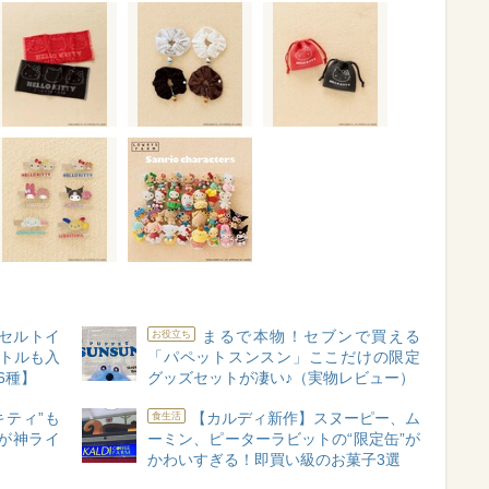
セルトイ
まるで本物！セブンで買える
お役立ち
ボトルも入
「パペットスンスン」ここだけの限定
6種】
グッズセットが凄い♪（実物レビュー）
黒キティ”も
【カルディ新作】スヌーピー、ム
食生活
が神ライ
ーミン、ピーターラビットの“限定缶”が
】
かわいすぎる！即買い級のお菓子3選