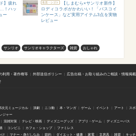
ド】疲れ
【しまむら×サンリオ新作】
生活・シゴト
く…！ハッ
ロディコラボがかわいい！「パスコイ
ュー
ンケース」など実用アイテム3点を実物
レビュー
サンリオ
サンリオキャラクターズ
雑貨
おしゃれ
の利用・著作権等
外部送信ポリシー
広告出稿・お取り組みのご相談・情報掲載
せ
.5次元ミュージカル
演劇
ニコ動
本・マンガ
ゲーム
イベント
アート
スポ
レジャー
混雑対策
テレビ・映画
ディズニーグッズ
アプリ・ゲーム
ディズニーパス
酒
コンビニ
カフェ・ショップ
ファミレス
かけ
マナー・身だしなみ
節約
ダイエット・健康
家電
文房具
雑貨
キッチ