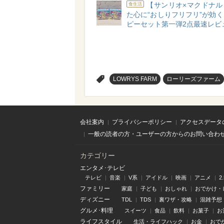
【サンリオ×マクドナル
食生活
た心に“おしりフリフリ”が効
ピーセット第一弾2点最速レビ
>
LOWRYS FARM
ローリーズファーム
会社案内
プライバシーポリシー
アクセスデータ
一般の読者の方・ユーザーの方からのお問い合わ
カテゴリー
エンタメ･テレビ
テレビ
音楽
V系
アイドル
映画
アニメ
2
ファミリー
家庭
子ども
おしゃれ
おでかけ・
ディズニー
TDL
TDS
裏ワザ・攻略
混雑予想
グルメ･料理
スイーツ
食品
飲料
お菓子
お
ライフスタイル
生活・ライフハック
お金
おで