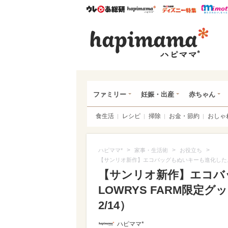
ウレぴあ総研
ハピママ*
ウレぴあ
ハピ
ファミリー
妊娠・出産
赤ちゃん
食生活
レシピ
掃除
お金・節約
おしゃ
>
>
>
ハピママ*
家事・生活術
お役立ち
【サンリオ新作】エコバッグもぬいキーも進化したよ！
【サンリオ新作】エコバ
LOWRYS FARM限定
2/14）
ハピママ*