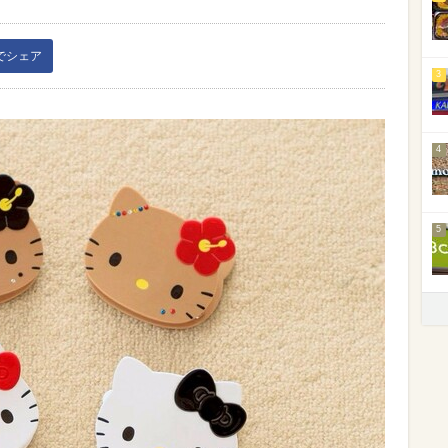
kでシェア
3
4
5