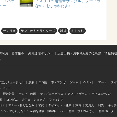
く…！ハッ
「スリコの超軽量サンダル」プチプラ
ュー
なのにおしゃれだよ♪
サンリオ
サンリオキャラクターズ
雑貨
おしゃれ
の利用・著作権等
外部送信ポリシー
広告出稿・お取り組みのご相談・情報掲載
せ
.5次元ミュージカル
演劇
ニコ動
本・マンガ
ゲーム
イベント
アート
スポ
レジャー
混雑対策
テレビ・映画
ディズニーグッズ
アプリ・ゲーム
ディズニーパス
酒
コンビニ
カフェ・ショップ
ファミレス
かけ
マナー・身だしなみ
節約
ダイエット・健康
家電
文房具
雑貨
キッチ
〜シェアしたくなる〜 至福な体験・旅特集
ペット特集：ウチのかぞく
特集 カラダ