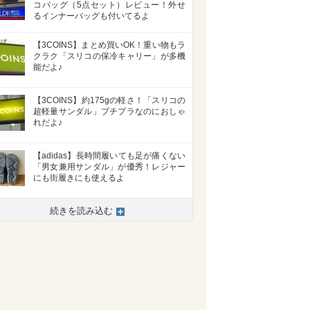
コバッグ（5点セット）レビュー！外せ
るインナーバッグも付いてるよ
【3COINS】まとめ買いOK！重い物もラ
クラク「スリコの保冷キャリー」が多機
能だよ♪
【3COINS】約175gの軽さ！「スリコの
超軽量サンダル」プチプラなのにおしゃ
れだよ♪
【adidas】長時間履いても足が痛くない
「男女兼用サンダル」が優秀！レジャー
にも街履きにも使えるよ
続きを読み込む