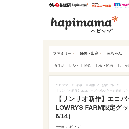
ウレぴあ総研
ハピママ*
ウレぴあ
ハピ
ファミリー
妊娠・出産
赤ちゃん
食生活
レシピ
掃除
お金・節約
おしゃ
>
>
>
ハピママ*
家事・生活術
お役立ち
【サンリオ新作】エコバッグもぬいキーも進化したよ！
【サンリオ新作】エコバ
LOWRYS FARM限定
6/14）
ハピママ*