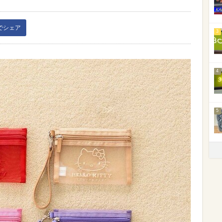
kでシェア
3
4
5