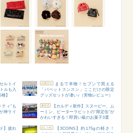
セルトイ
まるで本物！セブンで買える
お役立ち
ボトルも入
「パペットスンスン」ここだけの限定
6種】
グッズセットが凄い♪（実物レビュー）
黒キティ”も
【カルディ新作】スヌーピー、ム
食生活
が神ライ
ーミン、ピーターラビットの“限定缶”が
】
かわいすぎる！即買い級のお菓子3選
ド】疲れ
【3COINS】約175gの軽さ！
おしゃれ