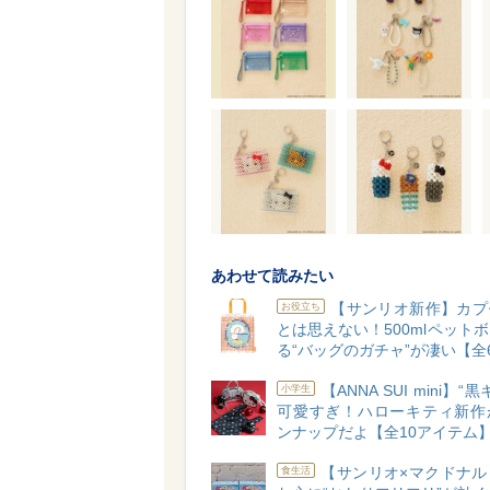
あわせて読みたい
【サンリオ新作】カプ
お役立ち
とは思えない！500mlペット
る“バッグのガチャ”が凄い【全
【ANNA SUI mini】“
小学生
可愛すぎ！ハローキティ新作
ンナップだよ【全10アイテム
【サンリオ×マクドナル
食生活