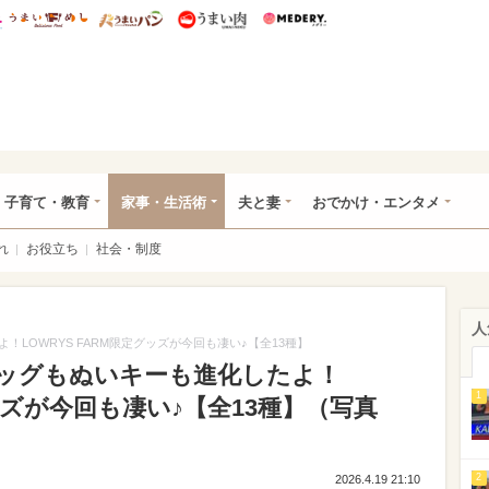
総研 ディズニー特集
mimot.
うまいめし
うまいパン
うまい肉
Medery.
ママ*
子育て・教育
家事・生活術
夫と妻
おでかけ・エンタメ
れ
お役立ち
社会・制度
人
LOWRYS FARM限定グッズが今回も凄い♪【全13種】
ッグもぬいキーも進化したよ！
1
グッズが今回も凄い♪【全13種】（写真
2
2026.4.19 21:10