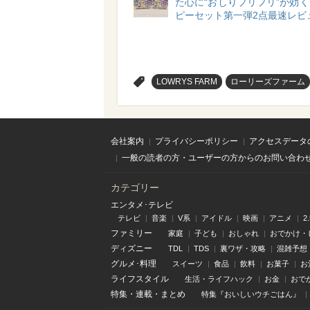
た心に“おしりフリフリ”が効
ピーセット第一弾2点最速レビ
>
LOWRYS FARM
ローリーズファーム
会社案内
プライバシーポリシー
アクセスデータ
一般の読者の方・ユーザーの方からのお問い合わ
カテゴリー
エンタメ･テレビ
テレビ
音楽
V系
アイドル
映画
アニメ
2
ファミリー
家庭
子ども
おしゃれ
おでかけ・
ディズニー
TDL
TDS
裏ワザ・攻略
混雑予想
グルメ･料理
スイーツ
食品
飲料
お菓子
お
ライフスタイル
生活・ライフハック
お金
おで
特集
・
連載
・
まとめ
特集『おいしいウチごはん』