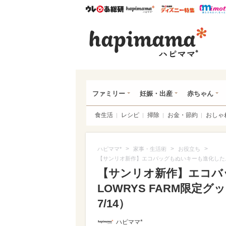
ウレぴあ総研
ハピママ*
ウレぴあ
ハピ
ファミリー
妊娠・出産
赤ちゃん
食生活
レシピ
掃除
お金・節約
おしゃ
>
>
>
ハピママ*
家事・生活術
お役立ち
【サンリオ新作】エコバッグもぬいキーも進化したよ！
【サンリオ新作】エコバ
LOWRYS FARM限定
7/14）
ハピママ*