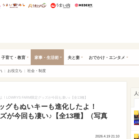
総研 ディズニー特集
mimot.
うまいめし
うまいパン
うまい肉
Medery.
ママ*
子育て・教育
家事・生活術
夫と妻
おでかけ・エンタメ
れ
お役立ち
社会・制度
人
LOWRYS FARM限定グッズが今回も凄い♪【全13種】
ッグもぬいキーも進化したよ！
1
グッズが今回も凄い♪【全13種】（写真
2
2026.4.19 21:10