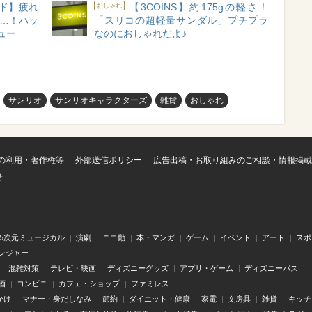
ド】疲れ
【3COINS】約175gの軽さ！
おしゃれ
く…！ハッ
「スリコの超軽量サンダル」プチプラ
ュー
なのにおしゃれだよ♪
サンリオ
サンリオキャラクターズ
雑貨
おしゃれ
の利用・著作権等
外部送信ポリシー
広告出稿・お取り組みのご相談・情報掲載
せ
.5次元ミュージカル
演劇
ニコ動
本・マンガ
ゲーム
イベント
アート
スポ
レジャー
混雑対策
テレビ・映画
ディズニーグッズ
アプリ・ゲーム
ディズニーパス
酒
コンビニ
カフェ・ショップ
ファミレス
かけ
マナー・身だしなみ
節約
ダイエット・健康
家電
文房具
雑貨
キッチ