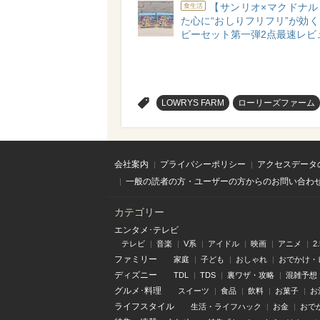
【サンリオ×マクドナル
食生活
た心に“おしりフリフリ”が効
ピーセット第一弾2点最速レビ
>
LOWRYS FARM
ローリーズファーム
会社案内
プライバシーポリシー
アクセスデータ
一般の読者の方・ユーザーの方からのお問い合わ
カテゴリー
エンタメ･テレビ
テレビ
音楽
V系
アイドル
映画
アニメ
2
ファミリー
家庭
子ども
おしゃれ
おでかけ・
ディズニー
TDL
TDS
裏ワザ・攻略
混雑予想
グルメ･料理
スイーツ
食品
飲料
お菓子
お
ライフスタイル
生活・ライフハック
お金
おで