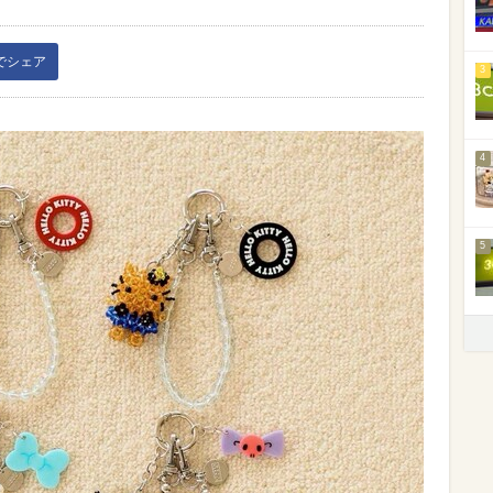
kでシェア
3
4
5