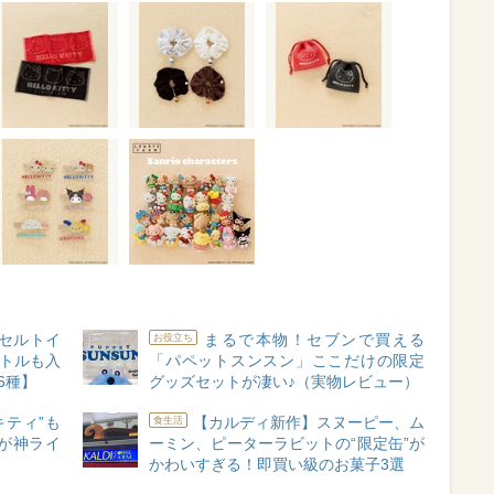
セルトイ
まるで本物！セブンで買える
お役立ち
ボトルも入
「パペットスンスン」ここだけの限定
6種】
グッズセットが凄い♪（実物レビュー）
黒キティ”も
【カルディ新作】スヌーピー、ム
食生活
が神ライ
ーミン、ピーターラビットの“限定缶”が
】
かわいすぎる！即買い級のお菓子3選