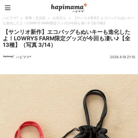
ハピママ*
ハピママ*
>
家事・生活術
>
お役立ち
>
【サンリオ新作】エコバッグもぬいキー
も進化したよ！LOWRYS FARM限定グッズが今回も凄い♪【全13種】
【サンリオ新作】エコバッグもぬいキーも進化した
よ！LOWRYS FARM限定グッズが今回も凄い♪【全
13種】（写真 3/14）
ハピママ*
2026.4.19 21:10