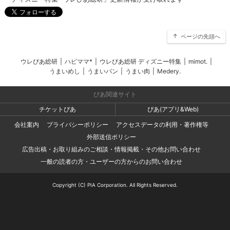
ページの先頭へ
ウレぴあ総研
|
ハピママ*
|
ウレぴあ総研 ディズニー特集
|
mimot.
|
うまいめし
|
うまいパン
|
うまい肉
|
Medery.
ぴあ関連サイト
チケットぴあ
ぴあ(アプリ&Web)
会社案内
プライバシーポリシー
アクセスデータの利用・著作権等
外部送信ポリシー
広告出稿・お取り組みのご相談・情報掲載・その他お問い合わせ
一般の読者の方・ユーザーの方からのお問い合わせ
Copyright (C) PIA Corporation. All Rights Reserved.