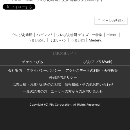
ページの先頭へ
ウレぴあ総研
|
ハピママ*
|
ウレぴあ総研 ディズニー特集
|
mimot.
|
うまいめし
|
うまいパン
|
うまい肉
|
Medery.
ぴあ関連サイト
チケットぴあ
ぴあ(アプリ&Web)
会社案内
プライバシーポリシー
アクセスデータの利用・著作権等
外部送信ポリシー
広告出稿・お取り組みのご相談・情報掲載・その他お問い合わせ
一般の読者の方・ユーザーの方からのお問い合わせ
Copyright (C) PIA Corporation. All Rights Reserved.