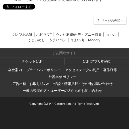
ページの先頭へ
ウレぴあ総研
|
ハピママ*
|
ウレぴあ総研 ディズニー特集
|
mimot.
|
うまいめし
|
うまいパン
|
うまい肉
|
Medery.
ぴあ関連サイト
チケットぴあ
ぴあ(アプリ&Web)
会社案内
プライバシーポリシー
アクセスデータの利用・著作権等
外部送信ポリシー
広告出稿・お取り組みのご相談・情報掲載・その他お問い合わせ
一般の読者の方・ユーザーの方からのお問い合わせ
Copyright (C) PIA Corporation. All Rights Reserved.