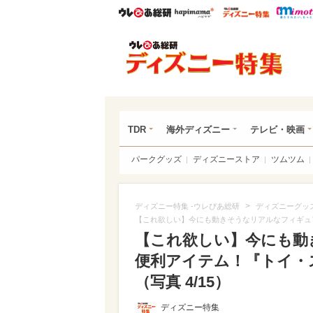
ウレぴあ総研
ハピママ*
ウレぴあ
ディ
TDR
海外ディズニー
テレビ・映画
パークグッズ
ディズニーストア
ツムツム
>
ディズニー特集 -ウレぴあ総研
ディズニーグッ
【これ欲しい】今にも動きそうなリアルなフィギュ
【これ欲しい】今にも動
便利アイテム！『トイ・
（写真 4/15）
ディズニー特集