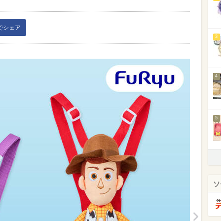
kでシェア
3
4
5
ソ