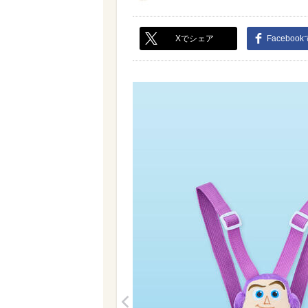
Xでシェア
Faceboo
<