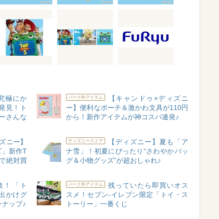
究極にか
【キャンドゥ×ディズニ
パーク外アイテム
発見！ト
ー】便利なポーチ＆激かわ文具が110円
ーさんな
から！新作アイテムが神コスパ連発♪
ズニー】
【ディズニー】夏も「ア
ディズニーストア
」新作T
ナ雪」！初夏にぴったり“さわやかバッ
で絶対買
グ＆小物グッズ”が超おしゃれ♪
数！「ト
残っていたら即買いオス
パーク外アイテム
出かけグ
スメ！セブン‐イレブン限定「トイ・ス
インナップ♪
トーリー」一番くじ