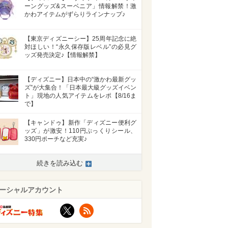
ーングッズ&スーベニア」情報解禁！激
かわアイテムがずらりラインナップ♪
【東京ディズニーシー】25周年記念に絶
対ほしい！“永久保存版レベル”の必見グ
ッズ発売決定♪【情報解禁】
【ディズニー】日本中の“激かわ最新グッ
ズ”が大集合！「日本最大級グッズイベン
ト」現地の人気アイテムをレポ【8/16ま
で】
【キャンドゥ】新作「ディズニー便利グ
ッズ」が激安！110円ぷっくりシール、
330円ポーチなど充実♪
続きを読み込む
ーシャルアカウント
X
RSS
>