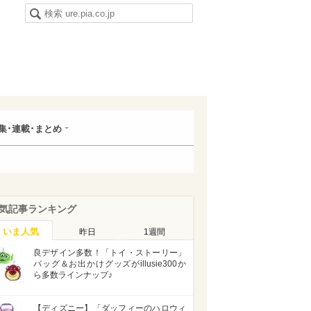
集･連載･まとめ
気記事ランキング
いま人気
昨日
1週間
良デザイン多数！「トイ・ストーリー」
バッグ＆お出かけグッズがillusie300か
ら多数ラインナップ♪
【ディズニー】「ダッフィーのハロウィ