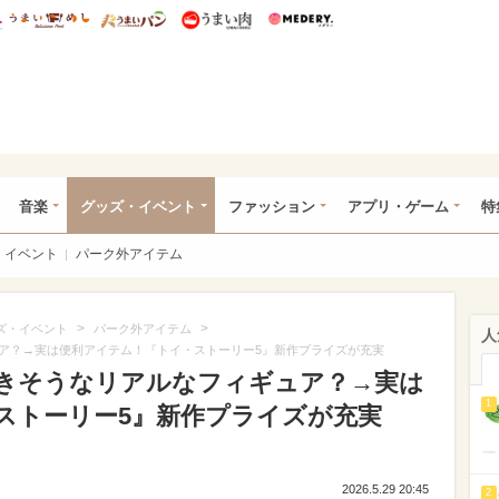
総研 ディズニー特集
mimot.
うまいめし
うまいパン
うまい肉
Medery.
ズニー特集 -ウレぴあ総研
音楽
グッズ・イベント
ファッション
アプリ・ゲーム
特
イベント
パーク外アイテム
>
>
ズ・イベント
パーク外アイテム
人
ア？→実は便利アイテム！『トイ・ストーリー5』新作プライズが充実
きそうなリアルなフィギュア？→実は
1
ストーリー5』新作プライズが充実
2026.5.29 20:45
2