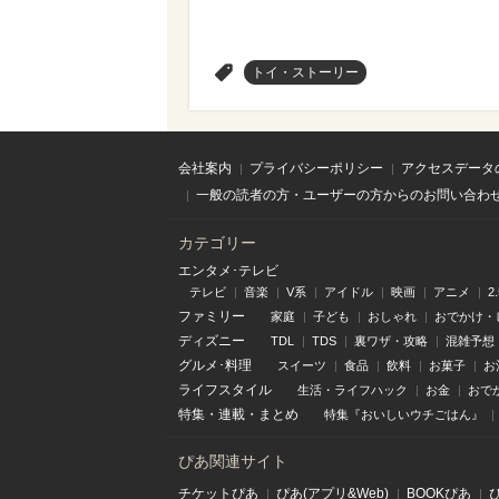
>
トイ・ストーリー
会社案内
プライバシーポリシー
アクセスデータ
一般の読者の方・ユーザーの方からのお問い合わ
カテゴリー
エンタメ･テレビ
テレビ
音楽
V系
アイドル
映画
アニメ
2
ファミリー
家庭
子ども
おしゃれ
おでかけ・
ディズニー
TDL
TDS
裏ワザ・攻略
混雑予想
グルメ･料理
スイーツ
食品
飲料
お菓子
お
ライフスタイル
生活・ライフハック
お金
おで
特集
・
連載
・
まとめ
特集『おいしいウチごはん』
ぴあ関連サイト
チケットぴあ
ぴあ(アプリ&Web)
BOOKぴあ