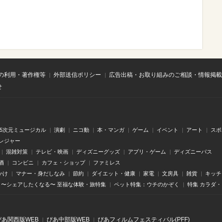
の利用・著作権等
外部送信ポリシー
広告出稿・お取り組みのご相談・情報掲載
せ
.5次元ミュージカル
演劇
ニコ動
本・マンガ
ゲーム
イベント
アート
スポ
レジャー
混雑対策
テレビ・映画
ディズニーグッズ
アプリ・ゲーム
ディズニーパス
酒
コンビニ
カフェ・ショップ
ファミレス
かけ
マナー・身だしなみ
節約
ダイエット・健康
家電
文房具
雑貨
キッチ
〜シェアしたくなる〜 至福な体験・旅特集
ペット特集：ウチのかぞく
特集 カラダ
ぴあ関⻄版WEB
ぴあ中部版WEB
ぴあフィルムフェスティバル(PFF)