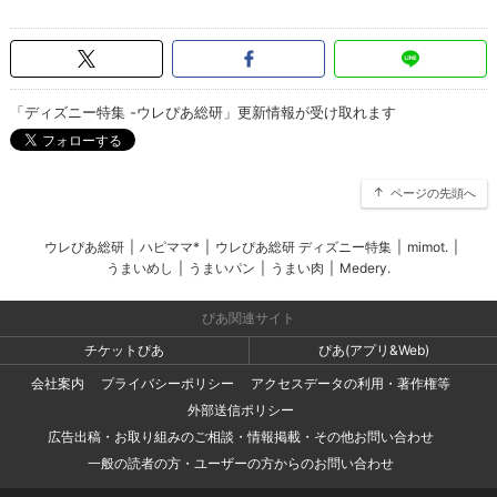
「ディズニー特集 -ウレぴあ総研」更新情報が受け取れます
ページの先頭へ
ウレぴあ総研
|
ハピママ*
|
ウレぴあ総研 ディズニー特集
|
mimot.
|
うまいめし
|
うまいパン
|
うまい肉
|
Medery.
ぴあ関連サイト
チケットぴあ
ぴあ(アプリ&Web)
会社案内
プライバシーポリシー
アクセスデータの利用・著作権等
外部送信ポリシー
広告出稿・お取り組みのご相談・情報掲載・その他お問い合わせ
一般の読者の方・ユーザーの方からのお問い合わせ