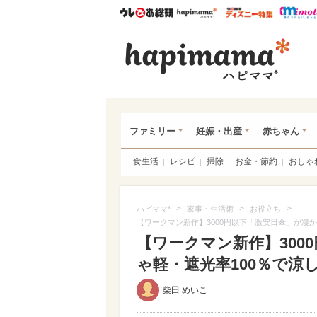
ウレぴあ総研
ハピママ*
ウレぴあ
ハピ
ファミリー
妊娠・出産
赤ちゃん
食生活
レシピ
掃除
お金・節約
おしゃ
>
>
>
ハピママ*
家事・生活術
お役立ち
【ワークマン新作】3000円以下「激安日傘」が凄
【ワークマン新作】300
ゃ軽・遮光率100％で涼
柴田 めいこ