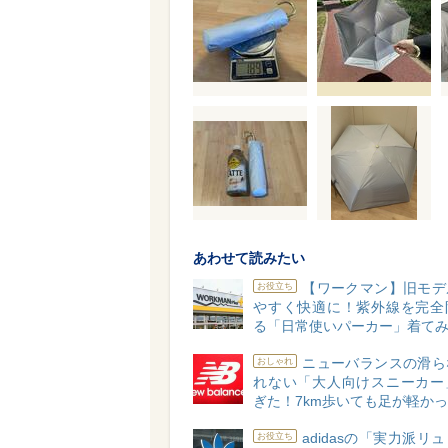
あわせて読みたい
【ワークマン】旧モデ
お役立ち
やすく快適に！紫外線を完全
る「日常使いパーカー」着て
ニューバランスの滑ら
おしゃれ
れない「大人向けスニーカー
ぎた！7km歩いても足が軽か
adidasの「実力派リ
お役立ち