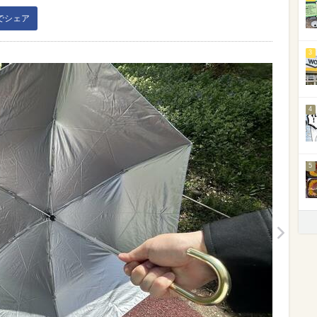
kでシェア
3
4
5