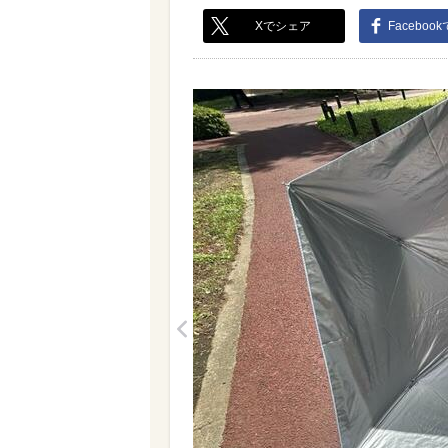
Xでシェア
Faceboo
<