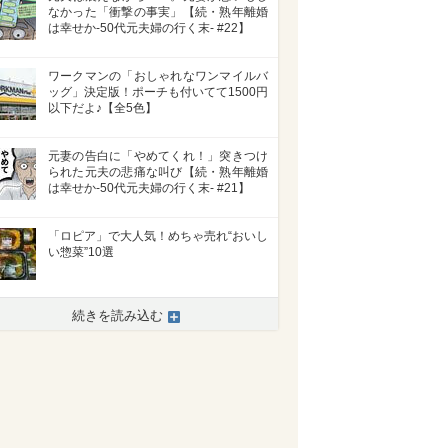
なかった「衝撃の事実」【続・熟年離婚
は幸せか-50代元夫婦の行く末- #22】
ワークマンの「おしゃれなワンマイルバ
ッグ」決定版！ポーチも付いてて1500円
以下だよ♪【全5色】
元妻の告白に「やめてくれ！」突きつけ
られた元夫の悲痛な叫び【続・熟年離婚
は幸せか-50代元夫婦の行く末- #21】
「ロピア」で大人気！めちゃ売れ“おいし
い惣菜”10選
続きを読み込む
>