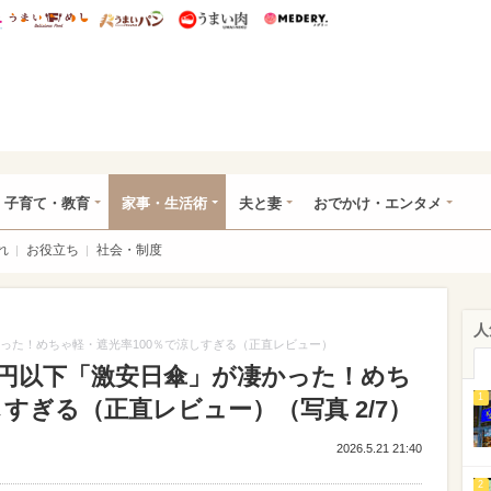
総研 ディズニー特集
mimot.
うまいめし
うまいパン
うまい肉
Medery.
ママ*
子育て・教育
家事・生活術
夫と妻
おでかけ・エンタメ
れ
お役立ち
社会・制度
人
かった！めちゃ軽・遮光率100％で涼しすぎる（正直レビュー）
0円以下「激安日傘」が凄かった！めち
1
しすぎる（正直レビュー）（写真 2/7）
2026.5.21 21:40
2