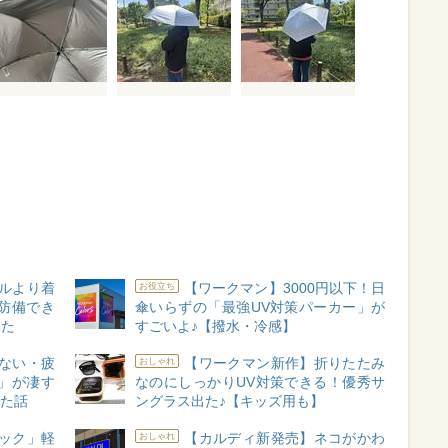
ルより着
【ワークマン】3000円以下！日
お役立ち
防備でき
傘いらずの「最強UV対策パーカー」が
みた
すごいよ♪【撥水・冷感】
ない・疲
【ワークマン新作】折りたたみ
おしゃれ
」が凄す
なのにしっかりUV対策できる！優秀サ
った話
ングラス出た♪【キッズ用も】
ュック」軽
【カルディ新発売】ネコがかわ
おしゃれ