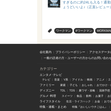
すぎるのに約24Lも入る！通
ょうどいいよ♪（正直レビュー
>
ワークマン
#ワークマン
WORKMA
会社案内
プライバシーポリシー
アクセスデータ
一般の読者の方・ユーザーの方からのお問い合わ
カテゴリー
エンタメ･テレビ
テレビ
音楽
V系
アイドル
映画
アニメ
2
ファミリー
家庭
子ども
おしゃれ
おでかけ・
ディズニー
TDL
TDS
裏ワザ・攻略
混雑予想
グルメ･料理
スイーツ
食品
飲料
お菓子
お
ライフスタイル
生活・ライフハック
お金
おで
特集
・
連載
・
まとめ
特集『おいしいウチごはん』