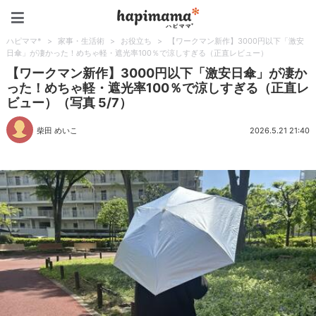
ハピママ*
ハピママ*
>
家事・生活術
>
お役立ち
>
【ワークマン新作】3000円以下「激安
日傘」が凄かった！めちゃ軽・遮光率100％で涼しすぎる（正直レビュー）
【ワークマン新作】3000円以下「激安日傘」が凄か
った！めちゃ軽・遮光率100％で涼しすぎる（正直レ
ビュー）（写真 5/7）
柴田 めいこ
2026.5.21 21:40