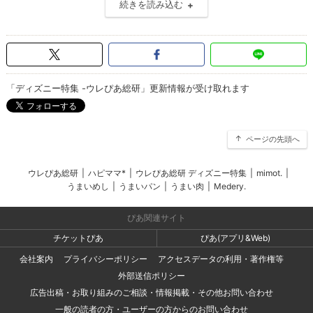
続きを読み込む
「ディズニー特集 -ウレぴあ総研」更新情報が受け取れます
ページの先頭へ
ウレぴあ総研
|
ハピママ*
|
ウレぴあ総研 ディズニー特集
|
mimot.
|
うまいめし
|
うまいパン
|
うまい肉
|
Medery.
ぴあ関連サイト
チケットぴあ
ぴあ(アプリ&Web)
会社案内
プライバシーポリシー
アクセスデータの利用・著作権等
外部送信ポリシー
広告出稿・お取り組みのご相談・情報掲載・その他お問い合わせ
一般の読者の方・ユーザーの方からのお問い合わせ