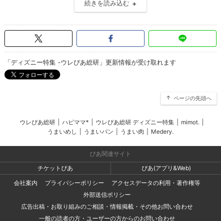
続きを読み込む
「ディズニー特集 -ウレぴあ総研」更新情報が受け取れます
ページの先頭へ
ウレぴあ総研
|
ハピママ*
|
ウレぴあ総研 ディズニー特集
|
mimot.
|
うまいめし
|
うまいパン
|
うまい肉
|
Medery.
ぴあ関連サイト
チケットぴあ
ぴあ(アプリ&Web)
会社案内
プライバシーポリシー
アクセスデータの利用・著作権等
外部送信ポリシー
広告出稿・お取り組みのご相談・情報掲載・その他お問い合わせ
一般の読者の方・ユーザーの方からのお問い合わせ