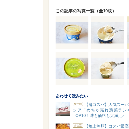
この記事の写真一覧（全10枚）
あわせて読みたい
【鬼コスパ】人気スーパ
食生活
シア「めちゃ売れ惣菜ラン
TOP10！味も価格も大満足♪
【角上魚類】コスパ最高
食生活