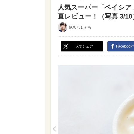
人気スーパー「ベイシア
直レビュー！（写真 3/10
伊東 ししゃも
Xでシェア
Faceboo
<