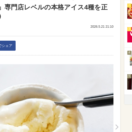
」専門店レベルの本格アイス4種を正
2
）
2026.5.21 21:10
3
kでシェア
4
5