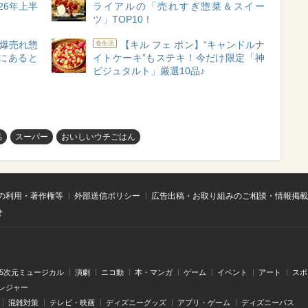
26年上半
ライアルの「売れすぎ惣菜＆スイー
ツ」TOP10！
爆売れ惣
【キル フェ ボン】“キャンドルナ
食生活
庫にあると
イトケーキ”もステキ！今だけ限定「神
ビジュタルト」厳選10品♪
品
スーパー
おいしいウチごはん
の利用・著作権等
外部送信ポリシー
広告出稿・お取り組みのご相談・情報掲載
せ
.5次元ミュージカル
演劇
ニコ動
本・マンガ
ゲーム
イベント
アート
スポ
レジャー
混雑対策
テレビ・映画
ディズニーグッズ
アプリ・ゲーム
ディズニーパス