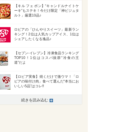
【キル フェ ボン】“キャンドルナイトケ
ーキ”もステキ！今だけ限定「神ビジュタ
ルト」厳選10品♪
ロピアの「ひんやりスイーツ」最新ラン
キング！2位は人気カップアイス、1位は
シェアしたくなる逸品♪
【セブン-イレブン】冷凍食品ランキング
TOP10！1位はコスパ抜群“冷食の王
道”だよ
【ロピア実食】焼くだけで激ウマ！「ロ
ピアの味付け肉」食べて選んだ“本当にお
いしい5品”はコレ!!
続きを読み込む
>