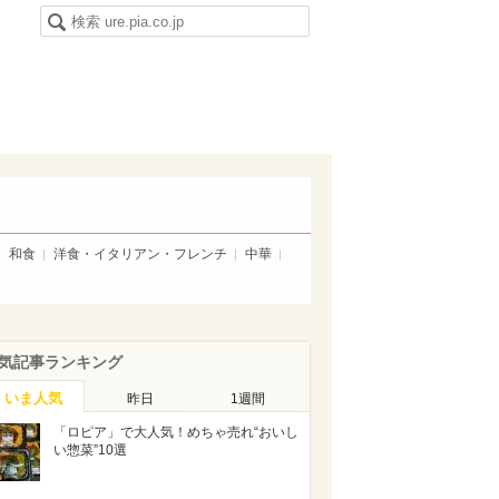
和食
洋食・イタリアン・フレンチ
中華
気記事ランキング
いま人気
昨日
1週間
「ロピア」で大人気！めちゃ売れ“おいし
い惣菜”10選