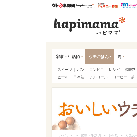
ウレぴあ総研
ハピママ*
ウレぴあ
ハピ
家事・生活術
ウチごはん
肉
スイーツ
パン
コンビニ
レシピ
調味料
ビール
日本酒
アルコール
コーヒー・茶
>
>
>
ハピママ*
家事・生活術
食生活
人気ス