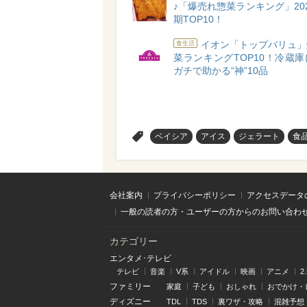
♪「爆売れ惣菜ランキング」20
期TOP10！
イオン「トップバリュ」
食生活
菜ランキングTOP10！冷蔵
ガチで助かる“神”10品
>
ベイシア
アイス
ジェラート
食
会社案内
プライバシーポリシー
アクセスデータ
一般の読者の方・ユーザーの方からのお問い合わ
カテゴリー
エンタメ･テレビ
テレビ
音楽
V系
アイドル
映画
アニメ
2
ファミリー
家庭
子ども
おしゃれ
おでかけ・
ディズニー
TDL
TDS
裏ワザ・攻略
混雑予想