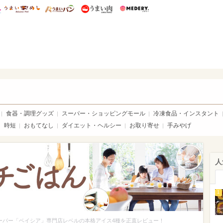
総研 ディズニー特集
mimot.
うまいめし
うまいパン
うまい肉
Medery.
ママ*
食器・調理グッズ
スーパー・ショッピングモール
冷凍食品・インスタント
時短
おもてなし
ダイエット・ヘルシー
お取り寄せ
手みやげ
人
1
ーパー「ベイシア」専門店レベルの本格アイス4種を正直レビュー！