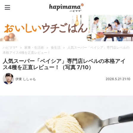
ハピママ*
ハピママ*
>
家事・生活術
>
食生活
>
人気スーパー「ベイシア」専門店レベルの
本格アイス4種を正直レビュー！
人気スーパー「ベイシア」専門店レベルの本格アイ
ス4種を正直レビュー！（写真 7/10）
伊東 ししゃも
2026.5.21 21:10