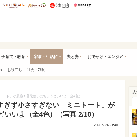
総研 ディズニー特集
mimot.
うまいめし
うまいパン
うまい肉
Medery.
ママ*
子育て・教育
家事・生活術
夫と妻
おでかけ・エンタメ
れ
お役立ち
社会・制度
人
トート」が最強！普段使いにちょうどいいよ（全4色）
すぎず小さすぎない「ミニトート」が
1
いいよ（全4色）（写真 2/10）
2026.5.24 21:40
2