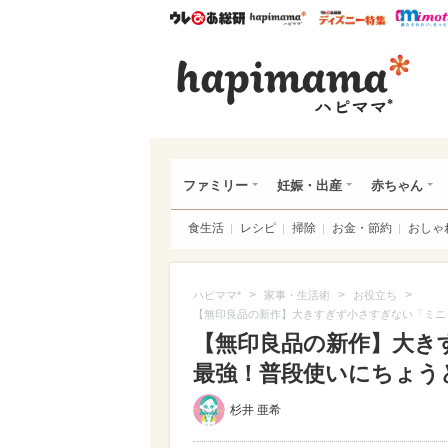
ウレぴあ総研
ハピママ*
ウレぴあ
ハピ
ファミリー
妊娠・出産
赤ちゃん
食生活
レシピ
掃除
お金・節約
おしゃ
>
>
>
ハピママ*
家事・生活術
お役立ち
【無印良品の新作】大きすぎず小さすぎない「ミニ
【無印良品の新作】大き
最強！普段使いにちょうど
杉井 亜希