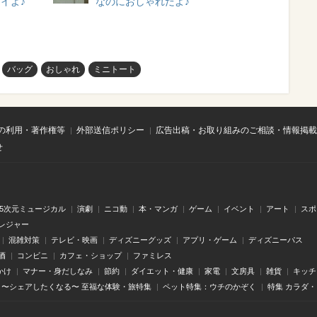
イよ♪
なのにおしゃれだよ♪
バッグ
おしゃれ
ミニトート
の利用・著作権等
外部送信ポリシー
広告出稿・お取り組みのご相談・情報掲載
せ
.5次元ミュージカル
演劇
ニコ動
本・マンガ
ゲーム
イベント
アート
スポ
レジャー
混雑対策
テレビ・映画
ディズニーグッズ
アプリ・ゲーム
ディズニーパス
酒
コンビニ
カフェ・ショップ
ファミレス
かけ
マナー・身だしなみ
節約
ダイエット・健康
家電
文房具
雑貨
キッチ
〜シェアしたくなる〜 至福な体験・旅特集
ペット特集：ウチのかぞく
特集 カラダ