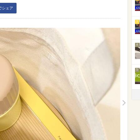
kでシェア
3
4
5