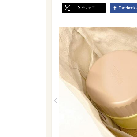
Xでシェア
Faceboo
<