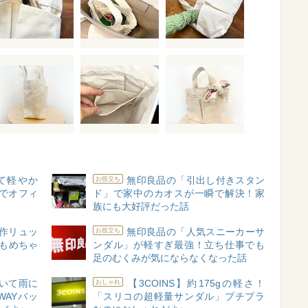
て軽やか
無印良品の「引出し付きスタン
お役立ち
枚でオフィ
ド」で家中のカオスが一瞬で解決！家
族にも大好評だった話
作リュッ
無印良品の「人気スニーカーサ
お役立ち
もめちゃ
ンダル」が軽すぎ最強！立ち仕事でも
）
足のむくみが気にならなくなった話
いて雨に
【3COINS】約175gの軽さ！
おしゃれ
WAYバッ
「スリコの超軽量サンダル」プチプラ