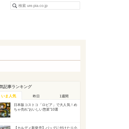
気記事ランキング
いま人気
昨日
1週間
日本版コストコ「ロピア」で大人気！め
ちゃ売れ“おいしい惣菜”10選
【カルディ新発売】バッグに付けたり小