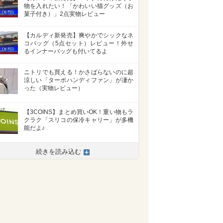
物を入れたい！「かわいい猫グッズ（お
菓子付き）」2点実物レビュー
【カルディ新発売】爽やかでシックなネ
コバッグ（5点セット）レビュー！外せ
るインナーバッグも付いてるよ
ニトリでも買える！かさばらないのに超
涼しい「ターボハンディファン」が凄か
った（実物レビュー）
【3COINS】まとめ買いOK！重い物もラ
クラク「スリコの保冷キャリー」が多機
能だよ♪
続きを読み込む
>