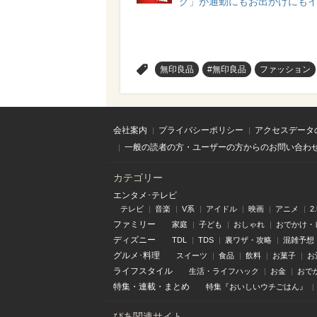
グ」が通勤にもお出かけにもイ
>
無印良品
#無印良品
ファッション
会社案内
プライバシーポリシー
アクセスデータ
一般の読者の方・ユーザーの方からのお問い合わ
カテゴリー
エンタメ･テレビ
テレビ
音楽
V系
アイドル
映画
アニメ
2
ファミリー
家庭
子ども
おしゃれ
おでかけ・
ディズニー
TDL
TDS
裏ワザ・攻略
混雑予想
グルメ･料理
スイーツ
食品
飲料
お菓子
お
ライフスタイル
生活・ライフハック
お金
おで
特集
・
連載
・
まとめ
特集『おいしいウチごはん』
ぴあ関連サイト