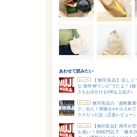
あわせて読みたい
【無印良品】涼しく
おしゃれ
な“新作神ワンピ”でたよ！1
スもお出かけもOKな上品さ♪
無印良品の「超軽量新
おしゃれ
ク」出た！荷物を4キロ入れて
ラクだった話（正直レビュー
【無印良品】両手が空
おしゃれ
も強い！3000円以下「撥水2