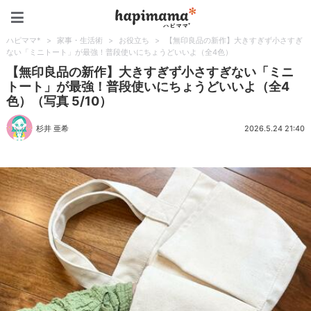
ハピママ*
ハピママ*
>
家事・生活術
>
お役立ち
>
【無印良品の新作】大きすぎず小さすぎ
ない「ミニトート」が最強！普段使いにちょうどいいよ（全4色）
【無印良品の新作】大きすぎず小さすぎない「ミニ
トート」が最強！普段使いにちょうどいいよ（全4
色）（写真 5/10）
杉井 亜希
2026.5.24 21:40