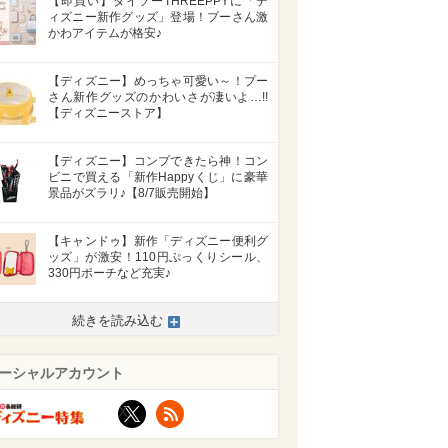
【即買い】ダイソーTHREEPPYに「デ
ィズニー新作グッズ」登場！プーさん激
かわアイテムが格安♪
【ディズニー】めっちゃ可愛い～！プー
さん新作グッズのかわいさが凄いよ…!!
【ディズニーストア】
【ディズニー】コンプできたら神！コン
ビニで買える「新作Happyくじ」に豪華
景品がズラリ♪【8/7販売開始】
【キャンドゥ】新作「ディズニー便利グ
ッズ」が激安！110円ぷっくりシール、
330円ポーチなど充実♪
続きを読み込む
ーシャルアカウント
X
RSS