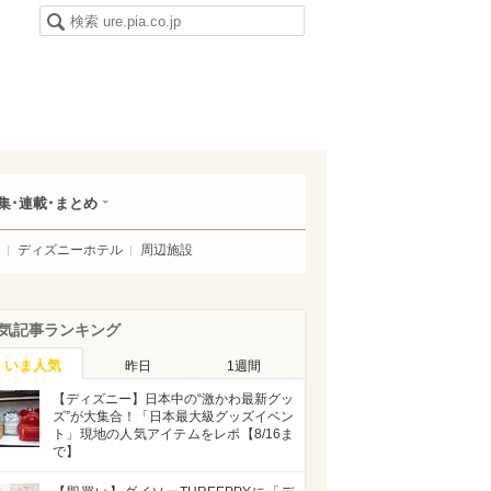
集･連載･まとめ
ディズニーホテル
周辺施設
気記事ランキング
いま人気
昨日
1週間
【ディズニー】日本中の“激かわ最新グッ
ズ”が大集合！「日本最大級グッズイベン
ト」現地の人気アイテムをレポ【8/16ま
で】