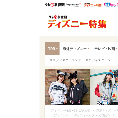
ウレぴあ総研
ハピママ*
ウレぴあ
ディ
TDR
海外ディズニー
テレビ・映画
東京ディズニーランド
東京ディズニーシー
>
ディズニー特集 -ウレぴあ総研
東京ディズニー
【ディズニー】「ダッフィー＆フレンズ新グッズ」