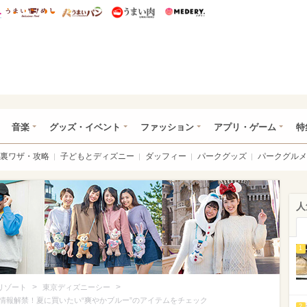
総研 ディズニー特集
mimot.
うまいめし
うまいパン
うまい肉
Medery.
ズニー特集 -ウレぴあ総研
音楽
グッズ・イベント
ファッション
アプリ・ゲーム
特
裏ワザ・攻略
子どもとディズニー
ダッフィー
パークグッズ
パークグルメ
人
1
>
>
リゾート
東京ディズニーシー
情報解禁！夏に買いたい“爽やかブルー”のアイテムをチェック
2