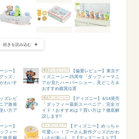
続きを読み込む
ーシー】
【偏愛レビュー】東京デ
東京ディズニーシー
グッズ」
ィズニーシー25周年「ダッフィーマニ
がかわいす
アが見たハーバーショー」見どころ＆
おすすめ鑑賞位置
ッズレビ
【ディズニー】4/14発売
東京ディズニーシー
ニア激推
「ダッフィー最新スーベニア」完全ガ
使い方ア
イド！おすすめは？買い方は？徹底解
説します!!
ーシー】
【ディズニー】めっちゃ
ディズニーストア
ダッフィー
可愛い～！プーさん新作グッズのかわ
で徹底解
いさが凄いよ…!!【ディズニーストア】