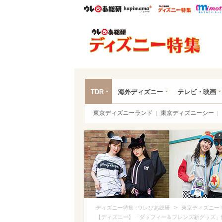
ウレぴあ総研
ハピママ*
ウレぴあ
ディ
TDR
海外ディズニー
テレビ・映画
東京ディズニーランド
東京ディズニーシー
>
ディズニー特集 -ウレぴあ総研
東京ディズニー
【ディズニー】「ダッフィー＆フレンズ新グッズ」