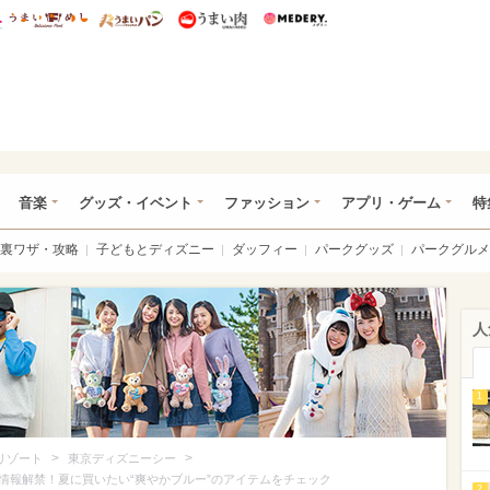
総研 ディズニー特集
mimot.
うまいめし
うまいパン
うまい肉
Medery.
ズニー特集 -ウレぴあ総研
音楽
グッズ・イベント
ファッション
アプリ・ゲーム
特
裏ワザ・攻略
子どもとディズニー
ダッフィー
パークグッズ
パークグルメ
人
1
>
>
リゾート
東京ディズニーシー
情報解禁！夏に買いたい“爽やかブルー”のアイテムをチェック
2