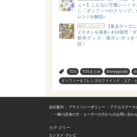
ュー】こんなに可愛い～！マ
し「ダッフィーのクリップ」
レンジを解説♪
【東京ディズニ
東京ディズニーシー
イチオシを発表♪ 4/14発売「
新作グッズ」展示レポつき
説！
>
TDS
TDSまとめ
disneygoods
d
ダッフィー＆フレンズのファインド・ユア・
会社案内
プライバシーポリシー
アクセスデータ
一般の読者の方・ユーザーの方からのお問い合わ
カテゴリー
エンタメ･テレビ