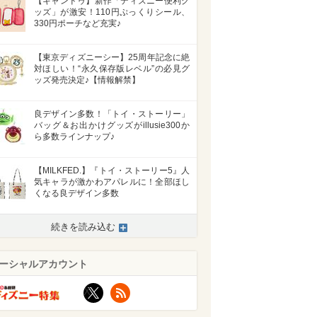
【キャンドゥ】新作「ディズニー便利グ
ッズ」が激安！110円ぷっくりシール、
330円ポーチなど充実♪
【東京ディズニーシー】25周年記念に絶
対ほしい！“永久保存版レベル”の必見グ
ッズ発売決定♪【情報解禁】
良デザイン多数！「トイ・ストーリー」
バッグ＆お出かけグッズがillusie300か
ら多数ラインナップ♪
【MILKFED.】『トイ・ストーリー5』人
気キャラが激かわアパレルに！全部ほし
くなる良デザイン多数
続きを読み込む
ーシャルアカウント
X
RSS