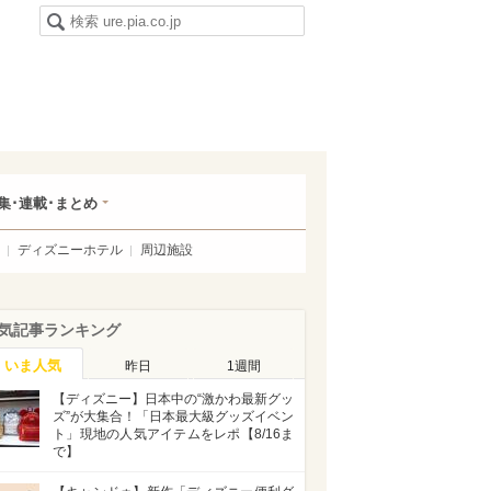
集･連載･まとめ
ディズニーホテル
周辺施設
気記事ランキング
いま人気
昨日
1週間
【ディズニー】日本中の“激かわ最新グッ
ズ”が大集合！「日本最大級グッズイベン
ト」現地の人気アイテムをレポ【8/16ま
で】