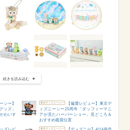
続きを読み込む
ーシー】
【偏愛レビュー】東京デ
東京ディズニーシー
グッズ」
ィズニーシー25周年「ダッフィーマニ
がかわいす
アが見たハーバーショー」見どころ＆
おすすめ鑑賞位置
ッズレビ
【ディズニー】4/14発売
東京ディズニーシー