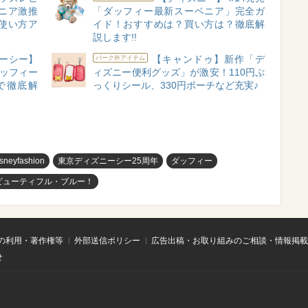
ニア激推
「ダッフィー最新スーベニア」完全ガ
使い方ア
イド！おすすめは？買い方は？徹底解
説します!!
ーシー】
【キャンドゥ】新作「デ
パーク外アイテム
ダッフィー
ィズニー便利グッズ」が激安！110円ぷ
で徹底解
っくりシール、330円ポーチなど充実♪
isneyfashion
東京ディズニーシー25周年
ダッフィー
ビューティフル・ブルー！
の利用・著作権等
外部送信ポリシー
広告出稿・お取り組みのご相談・情報掲載
せ