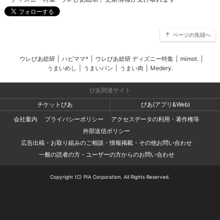
ページの先頭へ
ウレぴあ総研
|
ハピママ*
|
ウレぴあ総研 ディズニー特集
|
mimot.
|
うまいめし
|
うまいパン
|
うまい肉
|
Medery.
ぴあ関連サイト
チケットぴあ
ぴあ(アプリ&Web)
会社案内
プライバシーポリシー
アクセスデータの利用・著作権等
外部送信ポリシー
広告出稿・お取り組みのご相談・情報掲載・その他お問い合わせ
一般の読者の方・ユーザーの方からのお問い合わせ
Copyright (C) PIA Corporation. All Rights Reserved.