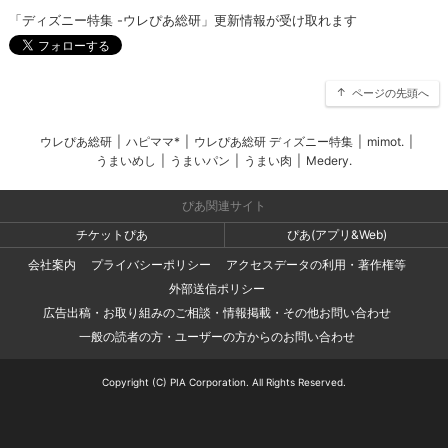
「ディズニー特集 -ウレぴあ総研」更新情報が受け取れます
ページの先頭へ
ウレぴあ総研
|
ハピママ*
|
ウレぴあ総研 ディズニー特集
|
mimot.
|
うまいめし
|
うまいパン
|
うまい肉
|
Medery.
ぴあ関連サイト
チケットぴあ
ぴあ(アプリ&Web)
会社案内
プライバシーポリシー
アクセスデータの利用・著作権等
外部送信ポリシー
広告出稿・お取り組みのご相談・情報掲載・その他お問い合わせ
一般の読者の方・ユーザーの方からのお問い合わせ
Copyright (C) PIA Corporation. All Rights Reserved.