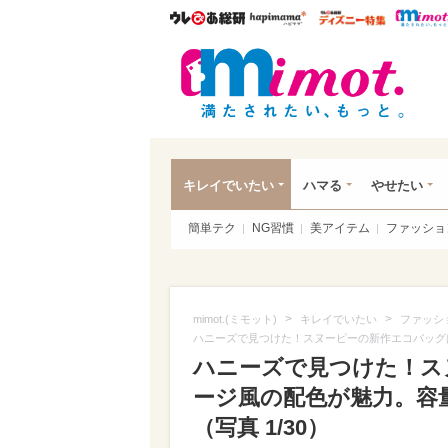
ウレぴあ総研
ハピママ*
ウレぴあ
mim
キレイでいたい
ハマる
やせたい
簡単テク
NG習慣
美アイテム
ファッショ
>
>
mimot.(ミモット)
キレイでいたい
ファッシ
ハニーズで見つけた！スヌーピーの新作エコバッグ
ハニーズで見つけた！ス
ージ風の配色が魅力。容
（写真 1/30）