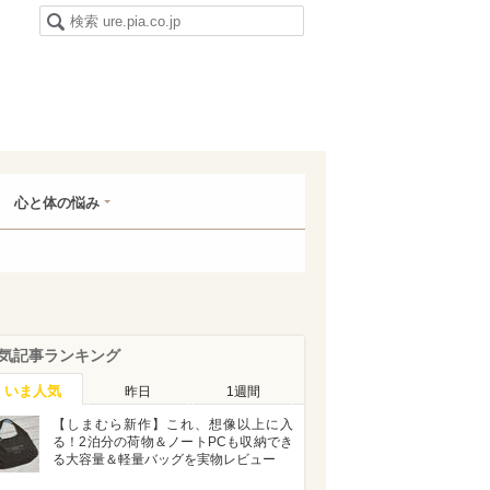
心と体の悩み
気記事ランキング
いま人気
昨日
1週間
【しまむら新作】これ、想像以上に入
る！2泊分の荷物＆ノートPCも収納でき
る大容量＆軽量バッグを実物レビュー