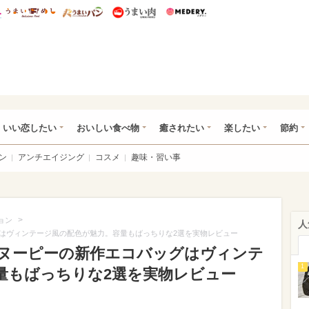
総研 ディズニー特集
mimot.
うまいめし
うまいパン
うまい肉
Medery.
ot.(ミモット)
いい恋したい
おいしい食べ物
癒されたい
楽したい
節約
ン
アンチエイジング
コスメ
趣味・習い事
>
ョン
人
はヴィンテージ風の配色が魅力。容量もばっちりな2選を実物レビュー
ヌーピーの新作エコバッグはヴィンテ
1
量もばっちりな2選を実物レビュー