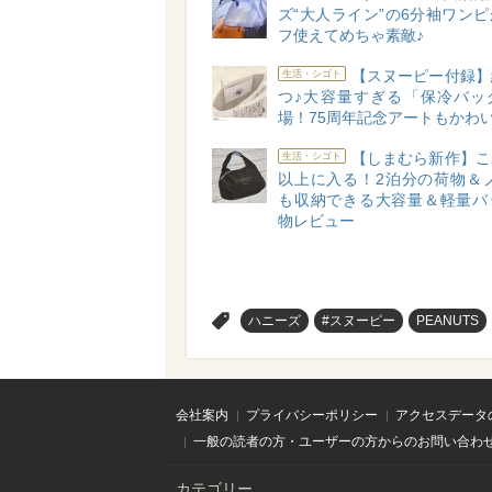
ズ“大人ライン”の6分袖ワン
フ使えてめちゃ素敵♪
【スヌーピー付録】
生活・シゴト
つ♪大容量すぎる「保冷バッ
場！75周年記念アートもかわ
【しまむら新作】こ
生活・シゴト
以上に入る！2泊分の荷物＆ノ
も収納できる大容量＆軽量バ
物レビュー
>
ハニーズ
#スヌーピー
PEANUTS
会社案内
プライバシーポリシー
アクセスデータ
一般の読者の方・ユーザーの方からのお問い合わ
カテゴリー