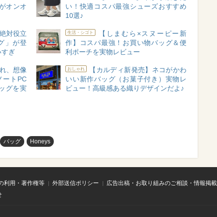
ピがオンオ
い！快適コスパ最強シューズおすすめ
10選♪
絶対役立
【しまむら×スヌーピー新
生活・シゴト
グ」が登
作】コスパ最強！お買い物バッグ＆便
いすぎ
利ポーチを実物レビュー
れ、想像
【カルディ新発売】ネコがかわ
おしゃれ
ートPC
いい新作バッグ（お菓子付き）実物レ
ッグを実
ビュー！高級感ある織りデザインだよ♪
バッグ
Honeys
の利用・著作権等
外部送信ポリシー
広告出稿・お取り組みのご相談・情報掲載
せ