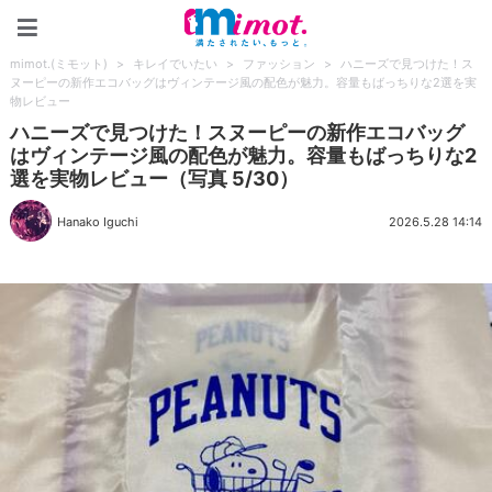
mimot.(ミモット)
mimot.(ミモット)
>
キレイでいたい
>
ファッション
>
ハニーズで見つけた！ス
ヌーピーの新作エコバッグはヴィンテージ風の配色が魅力。容量もばっちりな2選を実
物レビュー
ハニーズで見つけた！スヌーピーの新作エコバッグ
はヴィンテージ風の配色が魅力。容量もばっちりな2
選を実物レビュー（写真 5/30）
Hanako Iguchi
2026.5.28 14:14