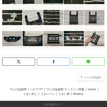
ページの先頭へ
ウレぴあ総研
|
ハピママ*
|
ウレぴあ総研 ディズニー特集
|
mimot.
|
うまいめし
|
うまいパン
|
うまい肉
|
Medery.
ぴあ関連サイト