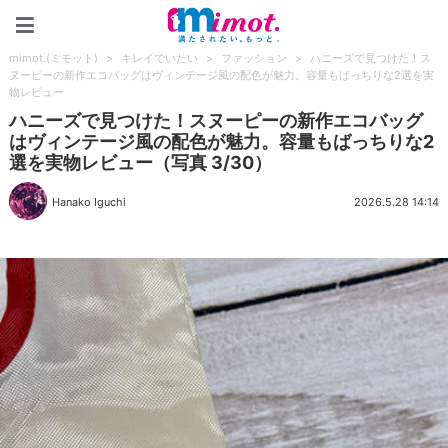
mimot.(ミモット)
mimot.(ミモット)
>
キレイでいたい
>
ファッション
>
ハニーズで見つけた！ス
ヌーピーの新作エコバッグはヴィンテージ風の配色が魅力。容量もばっちりな2選を実
物レビュー
ハニーズで見つけた！スヌーピーの新作エコバッグ
はヴィンテージ風の配色が魅力。容量もばっちりな2
選を実物レビュー（写真 3/30）
Hanako Iguchi
2026.5.28 14:14