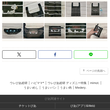
ページの先頭へ
ウレぴあ総研
|
ハピママ*
|
ウレぴあ総研 ディズニー特集
|
mimot.
|
うまいめし
|
うまいパン
|
うまい肉
|
Medery.
ぴあ関連サイト
チケットぴあ
ぴあ(アプリ&Web)