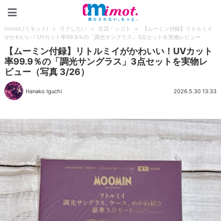
mimot.(ミモット)
mimot.(ミモット)
>
ラクしたい
>
生活・シゴト
>
【ムーミン付録】リトルミイ
がかわいい！UVカット率99.9％の「調光サングラス」3点セットを実物レビュー
【ムーミン付録】リトルミイがかわいい！UVカット
率99.9％の「調光サングラス」3点セットを実物レ
ビュー（写真 3/26）
Hanako Iguchi
2026.5.30 13:33