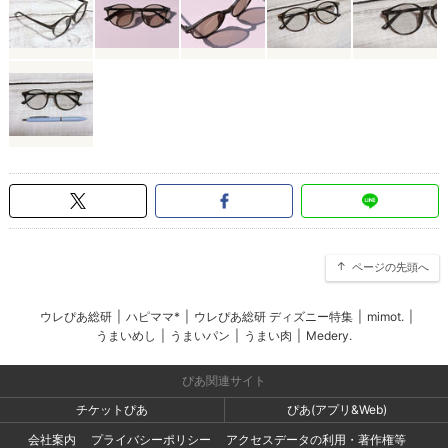
ページの先頭へ
ウレぴあ総研
|
ハピママ*
|
ウレぴあ総研 ディズニー特集
|
mimot.
|
うまいめし
|
うまいパン
|
うまい肉
|
Medery.
ぴあ関連サイト
チケットぴあ
ぴあ(アプリ&Web)
会社案内
プライバシーポリシー
アクセスデータの利用・著作権等