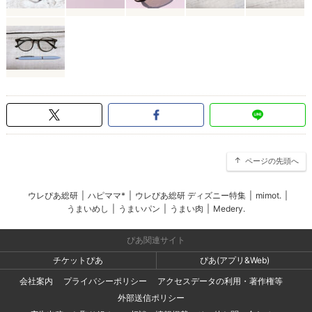
ページの先頭へ
ウレぴあ総研
|
ハピママ*
|
ウレぴあ総研 ディズニー特集
|
mimot.
|
うまいめし
|
うまいパン
|
うまい肉
|
Medery.
ぴあ関連サイト
チケットぴあ
ぴあ(アプリ&Web)
会社案内
プライバシーポリシー
アクセスデータの利用・著作権等
外部送信ポリシー