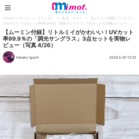
mimot.(ミモット)
mimot.(ミモット)
>
ラクしたい
>
生活・シゴト
>
【ムーミン付録】リトルミイ
がかわいい！UVカット率99.9％の「調光サングラス」3点セットを実物レビュー
【ムーミン付録】リトルミイがかわいい！UVカット
率99.9％の「調光サングラス」3点セットを実物レ
ビュー（写真 4/26）
Hanako Iguchi
2026.5.30 13:33