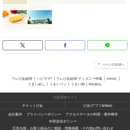
ページの先頭へ
ウレぴあ総研
|
ハピママ*
|
ウレぴあ総研 ディズニー特集
|
mimot.
|
うまいめし
|
うまいパン
|
うまい肉
|
Medery.
ぴあ関連サイト
チケットぴあ
ぴあ(アプリ&Web)
会社案内
プライバシーポリシー
アクセスデータの利用・著作権等
外部送信ポリシー
広告出稿・お取り組みのご相談・情報掲載・その他お問い合わせ