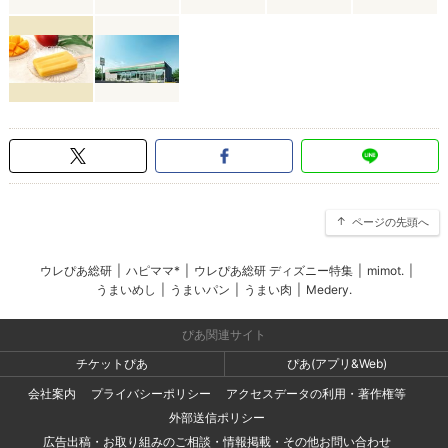
ページの先頭へ
ウレぴあ総研
|
ハピママ*
|
ウレぴあ総研 ディズニー特集
|
mimot.
|
うまいめし
|
うまいパン
|
うまい肉
|
Medery.
ぴあ関連サイト
チケットぴあ
ぴあ(アプリ&Web)
会社案内
プライバシーポリシー
アクセスデータの利用・著作権等
外部送信ポリシー
広告出稿・お取り組みのご相談・情報掲載・その他お問い合わせ