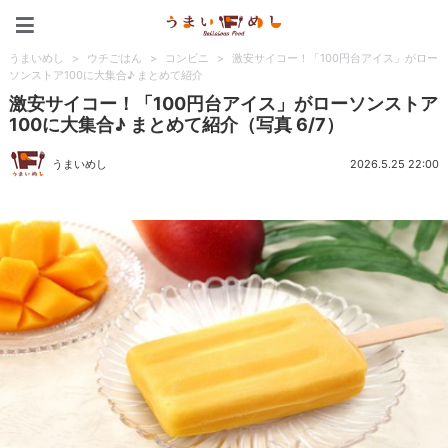
うまいめし
うまいめし
>
ウチごはん
>
コンビニ
>
激安サイコー！「100円台アイス」がロー
ソンストア100に大集合♪ まとめて紹介
激安サイコー！「100円台アイス」がローソンストア
100に大集合♪ まとめて紹介（写真 6/7）
うまいめし
2026.5.25 22:00