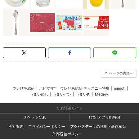
ページの先頭へ
ウレぴあ総研
|
ハピママ*
|
ウレぴあ総研 ディズニー特集
|
mimot.
|
うまいめし
|
うまいパン
|
うまい肉
|
Medery.
ぴあ関連サイト
チケットぴあ
ぴあ(アプリ&Web)
会社案内
プライバシーポリシー
アクセスデータの利用・著作権等
外部送信ポリシー