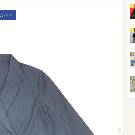
2
kでシェア
3
4
5