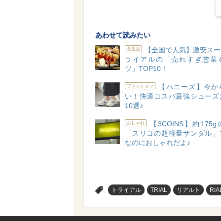
あわせて読みたい
【全国で人気】激安スー
食生活
ライアルの「売れすぎ惣菜
ツ」TOP10！
【ハニーズ】今か
ファッション
い！快適コスパ最強シューズ
10選♪
【3COINS】約175
おしゃれ
「スリコの超軽量サンダル」
なのにおしゃれだよ♪
>
トライアル
TRIAL
リアルト
RIA