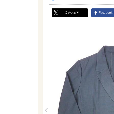
Xでシェア
Faceboo
<