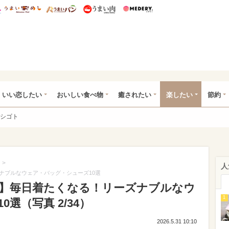
総研 ディズニー特集
mimot.
うまいめし
うまいパン
うまい肉
Medery.
ot.(ミモット)
いい恋したい
おいしい食べ物
癒されたい
楽したい
節約
シゴト
>
人
ナブルなウェア・バッグ・シューズ10選
】毎日着たくなる！リーズナブルなウ
1
選（写真 2/34）
2026.5.31 10:10