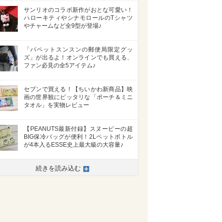
サンリオのコラボ新作がおとな可愛い！
ハローキティやシナモロールのTシャツ
やチャームなど全9型が登場♪
「パペットスンスンの郵便局限定グッ
ズ」が出るよ！オンラインでも買える、
ファン必見の全5アイテム♪
セブンで買える！【ちいかわ新商品】映
画の世界観にピッタリな「ポーチ＆ミニ
タオル」を実物レビュー
【PEANUTS最新付録】スヌーピーの超
BIG保冷バッグが便利！2Lペットボトル
が4本入るESSE史上最大級の大容量♪
続きを読み込む
>