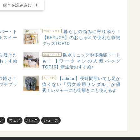
続きを読み込む
パー・ト
暮らしの悩みに寄り添う！
生活・シゴト
＆スイー
【KEYUCA】のおしゃれで便利な収納
グッズTOP10
ら履きた
防水リュックや多機能トート
生活・シゴト
おすすめ
も！【ワークマンの人気バッグ
TOP10】新生活おすすめ♪
gの軽さ！
【adidas】長時間履いても足が
おしゃれ
プチプラ
痛くない「男女兼用サンダル」が優
秀！レジャーにも街履きにも使えるよ
LT
ウェア
バッグ
シューズ