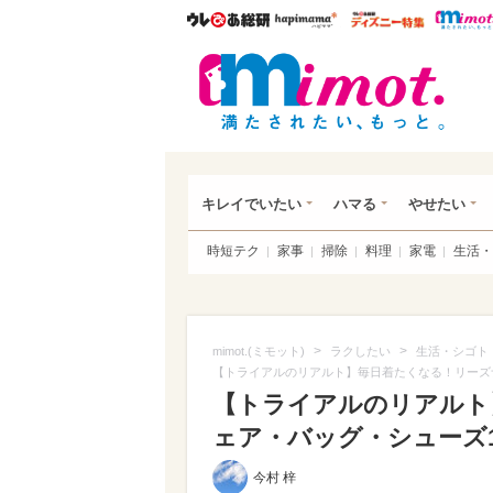
ウレぴあ総研
ハピママ*
ウレぴあ
mim
キレイでいたい
ハマる
やせたい
時短テク
家事
掃除
料理
家電
生活・
>
>
mimot.(ミモット)
ラクしたい
生活・シゴト
【トライアルのリアルト】毎日着たくなる！リーズ
【トライアルのリアルト
ェア・バッグ・シューズ10
今村 梓