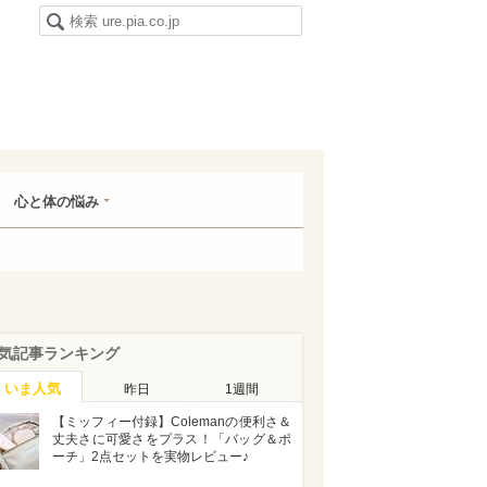
心と体の悩み
気記事ランキング
いま人気
昨日
1週間
【ミッフィー付録】Colemanの便利さ＆
丈夫さに可愛さをプラス！「バッグ＆ポ
ーチ」2点セットを実物レビュー♪