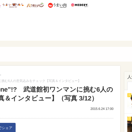
総研 ディズニー特集
mimot.
うまいめし
うまいパン
うまい肉
Medery.
ぴあ
>
人
初ワンマンに挑む6人の意気込みをチェック【写真＆インタビュー】
re one”!? 武道館初ワンマンに挑む6人の
1
＆インタビュー】（写真 3/12）
2015.6.24 17:00
2
kでシェア