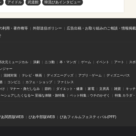
シ
アイドル
武道館
韓流ぴあインタビュー
の利用・著作権等
外部送信ポリシー
広告出稿・お取り組みのご相談・情報掲載
せ
.5次元ミュージカル
演劇
ニコ動
本・マンガ
ゲーム
イベント
アート
スポ
レジャー
混雑対策
テレビ・映画
ディズニーグッズ
アプリ・ゲーム
ディズニーパス
酒
コンビニ
カフェ・ショップ
ファミレス
かけ
マナー・身だしなみ
節約
ダイエット・健康
家電
文房具
雑貨
キッチ
〜シェアしたくなる〜 至福な体験・旅特集
ペット特集：ウチのかぞく
特集 カラダ
ぴあ関⻄版WEB
ぴあ中部版WEB
ぴあフィルムフェスティバル(PFF)