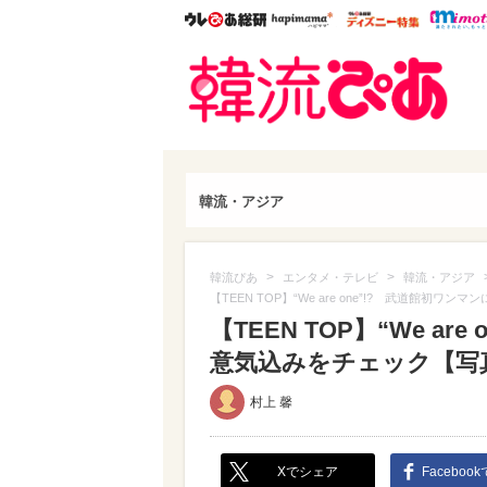
ウレぴあ総研
ハピママ*
ウレぴあ
韓流
韓流・アジア
>
>
韓流ぴあ
エンタメ・テレビ
韓流・アジア
【TEEN TOP】“We are one”!? 武道館
【TEEN TOP】“We a
意気込みをチェック【写真
村上 馨
Xでシェア
Faceboo