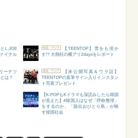
とL.JOE
【TEENTOP】雪をも溶か
韓流・アジア
ファイナル
す!? 大熱狂の横アリ2daysをレポート
アリーナツ
【未公開写真＆ウラ話】
韓流・アジア
のとは？
TEENTOPの直筆サイン入りインスタン
ト写真プレゼント
【K-POPもKドラマも深読みしたら韓国
が見えた】#韓国人はなぜ「呼称整理」
をするのか、「脱出おひとり島」が映
す韓国社会