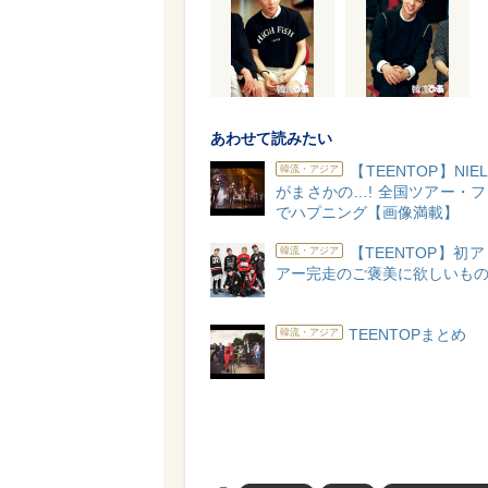
あわせて読みたい
【TEENTOP】NIEL
韓流・アジア
がまさかの…! 全国ツアー・
でハプニング【画像満載】
【TEENTOP】初
韓流・アジア
アー完走のご褒美に欲しいも
TEENTOPまとめ
韓流・アジア