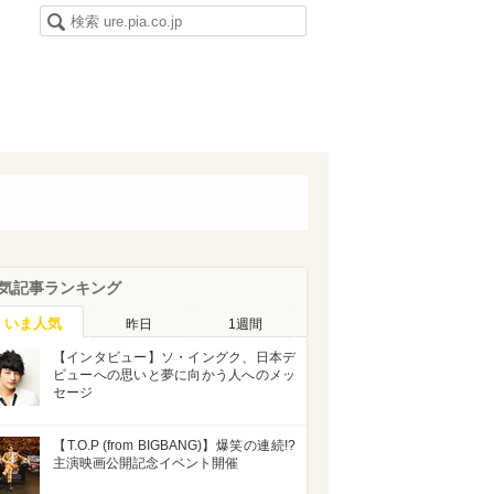
気記事ランキング
いま人気
昨日
1週間
【インタビュー】ソ・イングク、日本デ
ビューへの思いと夢に向かう人へのメッ
セージ
【T.O.P (from BIGBANG)】爆笑の連続!?
主演映画公開記念イベント開催