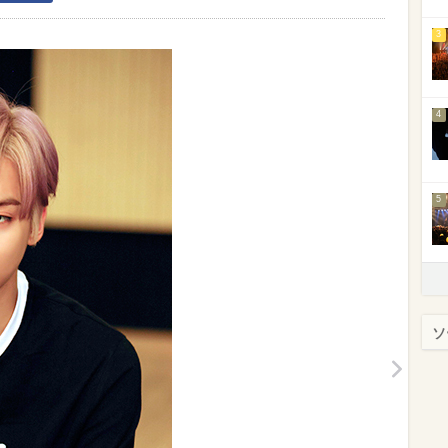
3
4
5
ソ