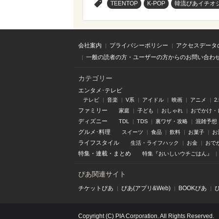
>
TEENTOP
K-POP
韓流ぴあイチオ
会社案内
プライバシーポリシー
アクセスデータ
一般の読者の方・ユーザーの方からのお問い合わ
カテゴリー
エンタメ･テレビ
テレビ
音楽
V系
アイドル
映画
アニメ
2
ファミリー
家庭
子ども
おしゃれ
おでかけ・
ディズニー
TDL
TDS
裏ワザ・攻略
混雑予想
グルメ･料理
スイーツ
食品
飲料
お菓子
お
ライフスタイル
生活・ライフハック
お金
おで
特集
・
連載
・
まとめ
特集『おいしいウチごはん』
ぴあ関連サイト
チケットぴあ
ぴあ(アプリ&Web)
BOOKぴあ
Copyright (C) PIA Corporation. All Rights Reserved.